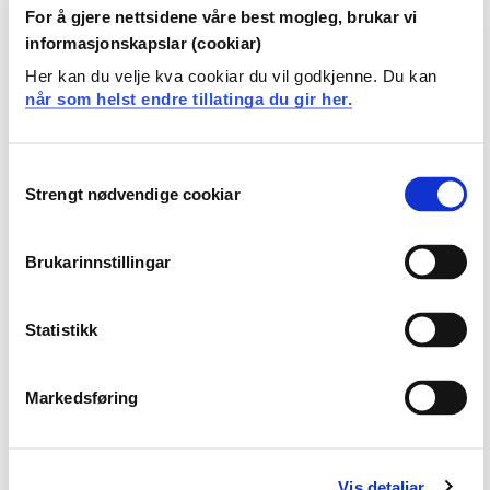
kan kritisk vurdere forskningsprosjekter/-
For å gjere nettsidene våre best mogleg, brukar vi
publikasjoner generelt med søkelys på
informasjonskapslar (cookiar)
vitenskapsteoretiske forutsetninger og
Her kan du velje kva cookiar du vil godkjenne. Du kan
forskningsdesign
når som helst endre tillatinga du gir her.
kan utarbeide forskningsdesign for eget
forskningsprosjekt og redegjøre for prosjektets
vitenskapsteoretiske posisjonering
Consent
kan kritisk vurdere egen og andres forskning i lys av
Strengt nødvendige cookiar
Selection
forskningsetisk regelverk og personvern
Generell kompetanse
Brukarinnstillingar
Studenten
Statistikk
kan anvende kunnskaper og ferdigheter i
vitenskapsteori, metodelære og forskningsetikk i
Markedsføring
undervisning, forsknings- og utviklingsarbeid relatert
til KRLE-faget
Vis detaljar