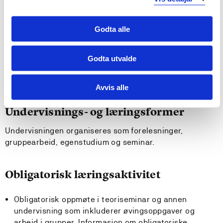
Krav til forkunnskaper
Ingen
Godta alle
Anbefalte forkunnskaper
Godta utvalde
KRLE (60 sp) i syklus 1, eller tilgrensende.
Avvis alle
Undervisnings- og læringsformer
Undervisningen organiseres som forelesninger,
gruppearbeid, egenstudium og seminar.
Obligatorisk læringsaktivitet
Obligatorisk oppmøte i teoriseminar og annen
undervisning som inkluderer øvingsoppgaver og
arbeid i grupper. Informasjon om obligatoriske