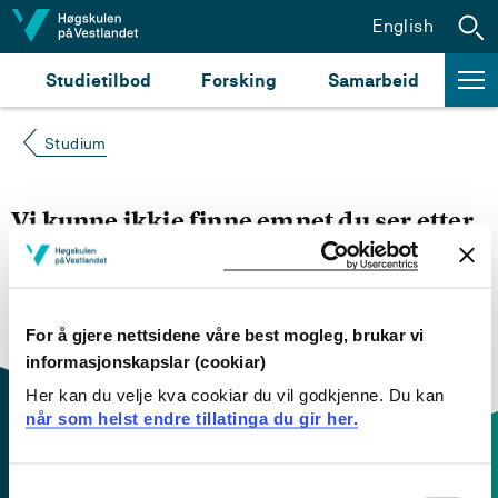
Hopp til innhald
English
Studietilbod
Forsking
Samarbeid
Studium
Vi kunne ikkje finne emnet du ser etter
Du kan prøve å
søke opp emnet du ser etter i
emnesøket vårt.
Du kan også sjekke om emnet har
engelsk emneplan ved å klikke på «English».
For å gjere nettsidene våre best mogleg, brukar vi
informasjonskapslar (cookiar)
Her kan du velje kva cookiar du vil godkjenne. Du kan
når som helst endre tillatinga du gir her.
Consent
Kontaktinfo og opningstider