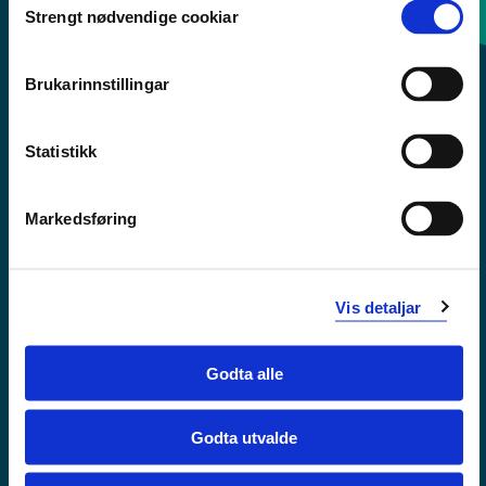
Strengt nødvendige cookiar
Selection
Sentralbord: 55 58 58 00
Brukarinnstillingar
Krise- og beredskapsnummer
Statistikk
Tilgjengelegheitserklæring
Personvern
Markedsføring
Vis detaljar
Godta alle
Godta utvalde