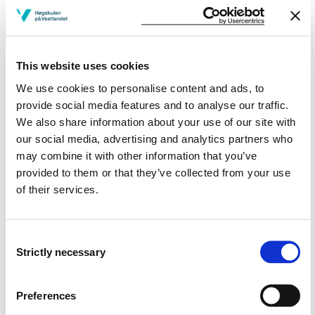
Project period
January 2020 - December 2022
This website uses cookies
Project summary
We use cookies to personalise content and ads, to
provide social media features and to analyse our traffic.
Formål
We also share information about your use of our site with
our social media, advertising and analytics partners who
Formålet med dette forskningsprosjektet er å evaluere
may combine it with other information that you’ve
digital oppfølging av førsteårssykepleiestudenter i
provided to them or that they’ve collected from your use
praksis på sykehjem. På grunn av Covid-19 ble bedside
of their services.
modell erstattet med digital oppfølging av studenter i
praksis. Tidligere møtte praksislærer i
praksisavdelingen for å gjennomføre forventning-,
Consent
halvtids- og sluttevaluering i lag med student og
Strictly necessary
Selection
kontaktsykepleier. I tillegg gjennomførte lærer i lag med
student to veiledningsdager i praksis. I løpet av
praksisperioden deltok studentene på
Preferences
to seminardager som ble gjennomført på campus. Den