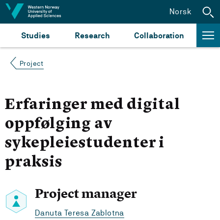
Jump to content
Norsk
Studies
Research
Collaboration
Project
Erfaringer med digital
oppfølging av
sykepleiestudenter i
praksis
Project manager
Danuta Teresa Zablotna