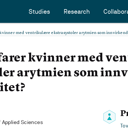
Studies
Research
Collabor
kvinner med ventrikulære ekstrasystoler arytmien som innvirkende 
farer kvinner med ven
ler arytmien som inn
itet?
P
f Applied Sciences
To