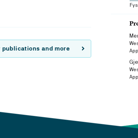
Fys
Pr
Mer
Wes
r publications and more
App
Gje
Wes
App