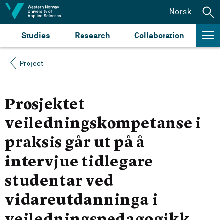
Jump to content
Norsk
Studies
Research
Collaboration
Project
Prosjektet
veiledningskompetanse i
praksis går ut på å
intervjue tidlegare
studentar ved
vidareutdanninga i