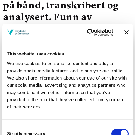
på bånd, transkribert og
analysert. Funn av
undersøkinga vil bli
publisert i aktuelt
tidsskrift.
This website uses cookies
We use cookies to personalise content and ads, to
Project manager
provide social media features and to analyse our traffic.
We also share information about your use of our site with
Elin Vestbøstad
our social media, advertising and analytics partners who
Sykepleie, Bergen, HVL
may combine it with other information that you’ve
provided to them or that they’ve collected from your use
of their services.
Project participants
Irene Aasmul
Western Norway University of Applied Sciences
Consent
Strictly necessary
Selection