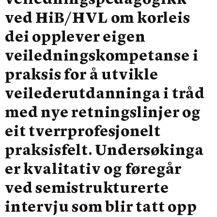
veiledningspedagogikk
ved HiB/HVL om korleis
dei opplever eigen
veiledningskompetanse i
praksis for å utvikle
veilederutdanninga i tråd
med nye retningslinjer og
eit tverrprofesjonelt
praksisfelt. Undersøkinga
er kvalitativ og føregår
ved semistrukturerte
intervju som blir tatt opp