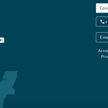
Con
+
Eme
Acces
Pri