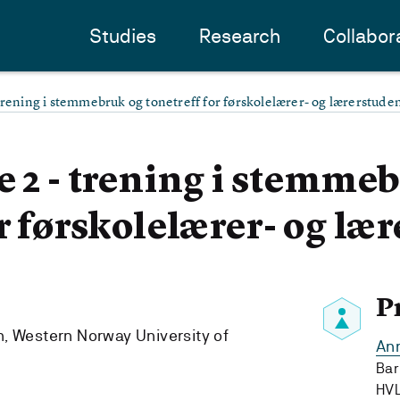
Studies
Research
Collabor
trening i stemmebruk og tonetreff for førskolelærer- og lærerstude
e 2 - trening i stemme
or førskolelærer- og læ
P
, Western Norway University of
Ann
Bar
HV