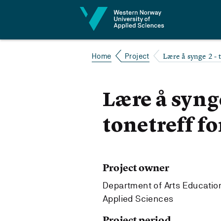
Jump to content
Lære å synge 2 - 
Home
Project
Lære å syng
tonetreff f
Project owner
Department of Arts Education
Applied Sciences
Project period