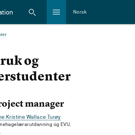
ation
Norsk
nter
bruk og
rerstudenter
roject manager
e Kristine Wallace Turøy
nehagelærarutdanning og EVU,
L