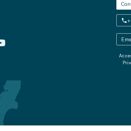
Con
+
Eme
Acces
Pri