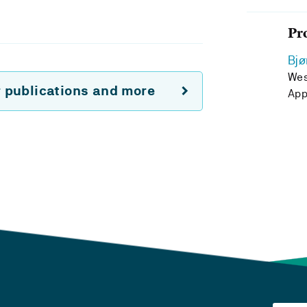
Pr
Bjø
Wes
r publications and more
App