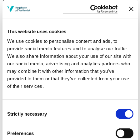
Basic Research
Project period
February 2015 - December 2022
This website uses cookies
We use cookies to personalise content and ads, to
provide social media features and to analyse our traffic.
Project summary
We also share information about your use of our site with
Dette er en forskergruppe som funger som paraply for
our social media, advertising and analytics partners who
prosjekter og fremtidige forskningssøknader. Innen
may combine it with other information that you’ve
denne gruppen skal medlemmer i staben på
provided to them or that they’ve collected from your use
Samfunnsfagseksjonen utvikle og drive prosjekter som
of their services.
også inkluderer forskere fra andre fagmiljøer, både
innen HiB og utenfor. Gruppens medlemmer finner her
naturlige samtalepartnere i det daglige, vi samarbeider
Consent
om prosjekter, presenterer prosjekter i seminarer og vi
Strictly necessary
Selection
tenker sammen om utforming av fremtidig forskning.
Vi skal drive forskningsbasert utdanning, og gruppen
Preferences