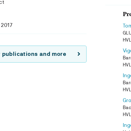
ct
Pr
 2017
Tom
GLU
HV
Vig
r publications and more
Bar
HV
Ing
Bar
HV
Gro
Bac
HV
Ing