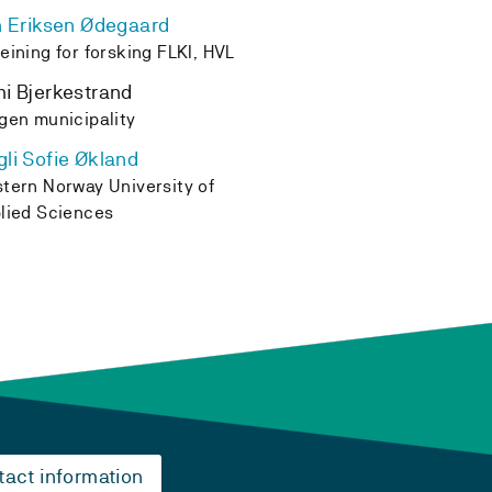
n Eriksen Ødegaard
eining for forsking FLKI, HVL
i Bjerkestrand
gen municipality
li Sofie Økland
tern Norway University of
lied Sciences
tact information