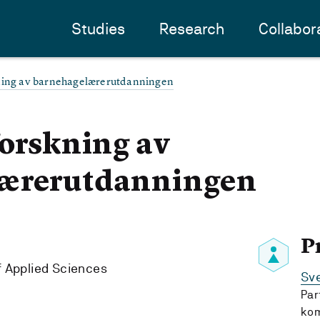
Studies
Research
Collabor
kning av barnehagelærerutdanningen
forskning av
ærerutdanningen
P
f Applied Sciences
Sve
Par
kom