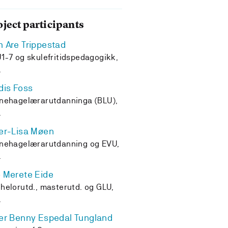
oject participants
 Are Trippestad
1-7 og skulefritidspedagogikk,
L
dis Foss
nehagelærarutdanninga (BLU),
L
er-Lisa Møen
nehagelærarutdanning og EVU,
L
 Merete Eide
helorutd., masterutd. og GLU,
L
er Benny Espedal Tungland