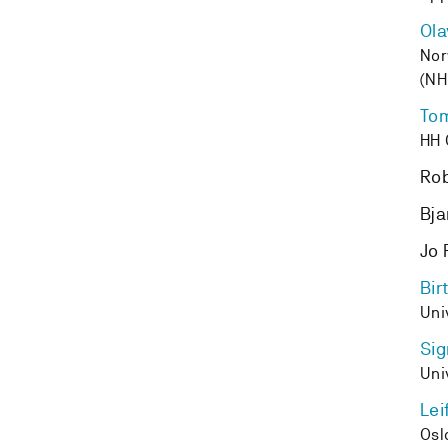
Ola
Nor
(NH
To
HH 
Rob
Bja
Jo 
Bir
Uni
Sig
Uni
Lei
Osl