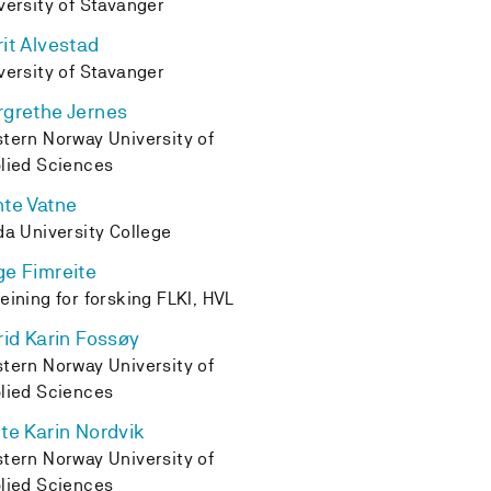
versity of Stavanger
it Alvestad
versity of Stavanger
grethe Jernes
tern Norway University of
lied Sciences
te Vatne
da University College
e Fimreite
eining for forsking FLKI, HVL
rid Karin Fossøy
tern Norway University of
lied Sciences
te Karin Nordvik
tern Norway University of
lied Sciences