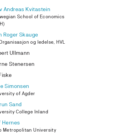
v Andreas Kvitastein
wegian School of Economics
H)
m Roger Skauge
Organisasjon og ledelse, HVL
ert Ullmann
rne Stenersen
Fiske
te Simonsen
versity of Agder
run Sand
versity College Inland
f Hernes
o Metropolitan University