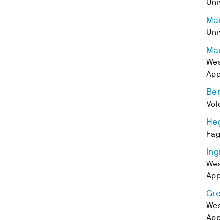
Uni
Mar
Uni
Mar
Wes
App
Ben
Vol
Heg
Fag
Ing
Wes
App
Gre
Wes
App