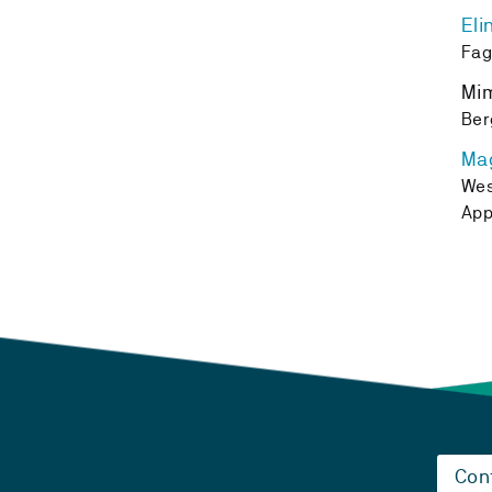
Eli
Fag
Mim
Ber
Mag
Wes
App
Con