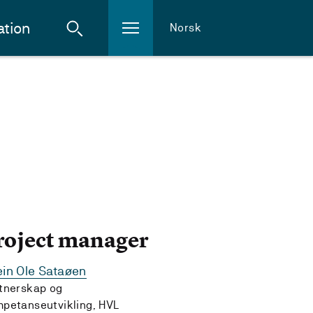
ation
Norsk
roject manager
in Ole Sataøen
tnerskap og
petanseutvikling, HVL