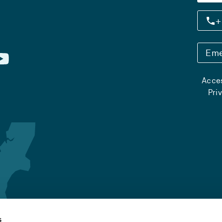
+
Eme
Acces
Pri
s