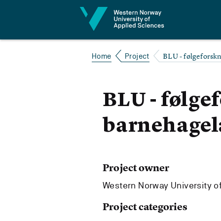
Jump to content
BLU - følgefors
Home
Project
BLU - følge
barnehagel
Project owner
Western Norway University o
Project categories