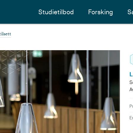
Studietilbod
Forsking
S
ilsett
L
S
A
P
E