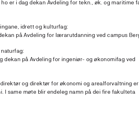
 ho er i dag dekan Avdeling for tekn., øk. og maritime f
ngane, idrett og kulturfag:
 dekan på Avdeling for lærarutdanning ved campus Be
 naturfag:
ag dekan på Avdeling for ingeniør- og økonomifag ved
direktør og direktør for økonomi og arealforvaltning er
uni. I same møte blir endeleg namn på dei fire fakulteta