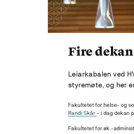
Fire dekana
Leiarkabalen ved HV
styremøte, og her e
Fakultetet for helse- og so
Randi Skår
– i dag dekan 
Fakultetet for øk.-adminis