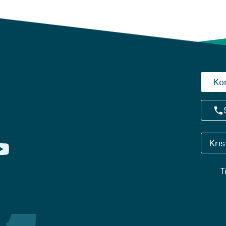
Ko
Kri
T