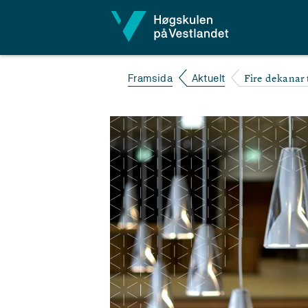
Hopp til innhald
Fire dekanar t
Framsida
Aktuelt