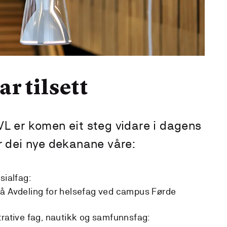
r tilsett
L er komen eit steg vidare i dagens
r dei nye dekanane våre:
sialfag:
på Avdeling for helsefag ved campus Førde
trative fag, nautikk og samfunnsfag: