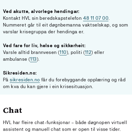
Ved akutte, alvorlege hendingar:
Kontakt HVL sin beredskapstelefon
48 11 07 00
.
Nummeret går til eit døgnbemanna vaktselskap, og som
varslar krisegruppa der hendinga er.
Ved fare for liv, helse og sikkerheit:
Varsle alltid brannvesen (
110
), politi (
112
) eller
ambulanse (
113
).
Sikresiden.no:
På
sikresiden.no
får du forebyggande opplæring og råd
om kva du kan gjere i ein krisesituasjon.
Chat
HVL har fleire chat-funksjonar – både døgnopen virtuell
assistent og manuell chat som er open til visse tider.