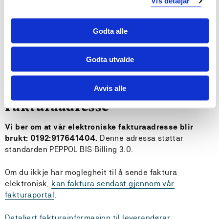
Vis detaljar
Finn fram på campusane
I appen Mazemap får du hjelp til å finne fram på
Godta alle
campusane våre. Du kan laste ned appen på
App Store
og
Google Play
.
Godta utvalde
Klikk for detaljert informasjon for alle campusane.
Avvis alle
Fakturaadresse
Vi ber om at vår elektroniske fakturaadresse blir
brukt: 0192:917641404.
Denne adressa støttar
standarden PEPPOL BIS Billing 3.0.
Om du ikkje har moglegheit til å sende faktura
elektronisk,
kan faktura sendast gjennom vår
fakturaportal
.
Detaljert fakturainformasjon til leverandørar