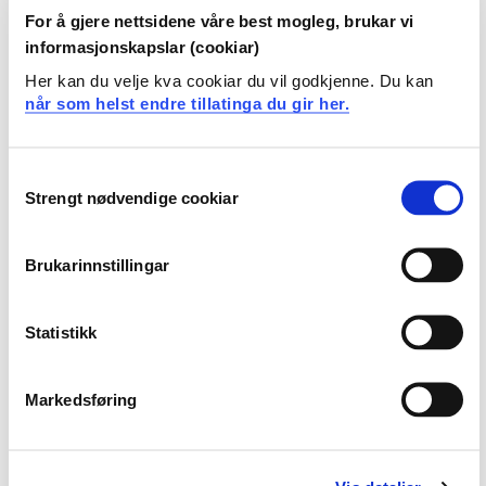
på Stord.
For å gjere nettsidene våre best mogleg, brukar vi
informasjonskapslar (cookiar)
Les meir om parkering ved HVL
Her kan du velje kva cookiar du vil godkjenne. Du kan
når som helst endre tillatinga du gir her.
Servicetorga på campusane
Servicetorget er førstelinjetenesta til HVL, og her er du
Consent
alltid velkommen. Du kan spørre om det meste, og kan
Strengt nødvendige cookiar
Selection
vi ikkje hjelpe deg, veit vi som oftast kven som kan.
Les
meir om Servicetorget.
Brukarinnstillingar
Ope kvardagar 8.00–15.00
Statistikk
Servicetorget Stord har opningstid kvardagar 09.00-
13.00
E-post:
servicetorget@hvl.no
Markedsføring
Telefon
55 58 58 00
kl. 8.00-15.00