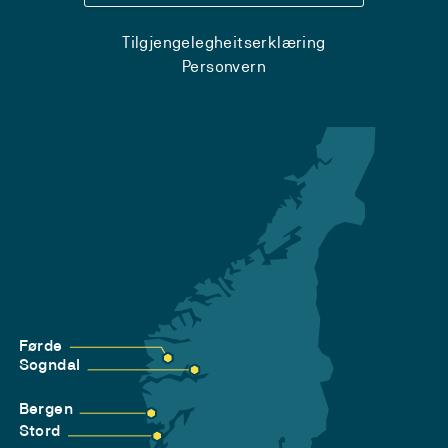
Tilgjengelegheitserklæring
Personvern
Førde
Sogndal
Bergen
Stord