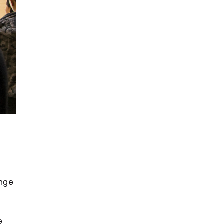
ange
e