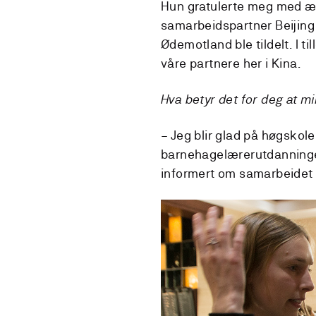
Hun gratulerte meg med ære
samarbeidspartner Beijing 
Ødemotland ble tildelt. I ti
våre partnere her i Kina.
Hva betyr det for deg at 
– Jeg blir glad på høgsko
barnehagelærerutdanningen
informert om samarbeidet o