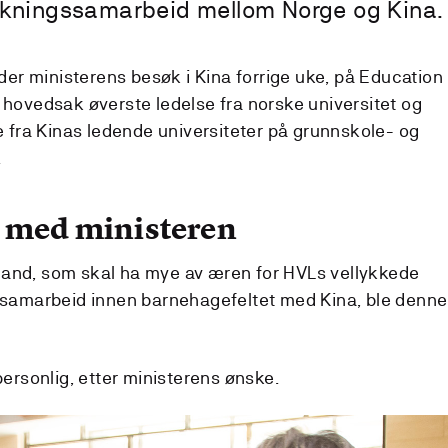
skningssamarbeid mellom Norge og Kina.
der ministerens besøk i Kina forrige uke, på Education
 i hovedsak øverste ledelse fra norske universitet og
dere fra Kinas ledende universiteter på grunnskole- og
.
e med ministeren
eland, som skal ha mye av æren for HVLs vellykkede
samarbeid innen barnehagefeltet med Kina, ble denne
ersonlig, etter ministerens ønske.