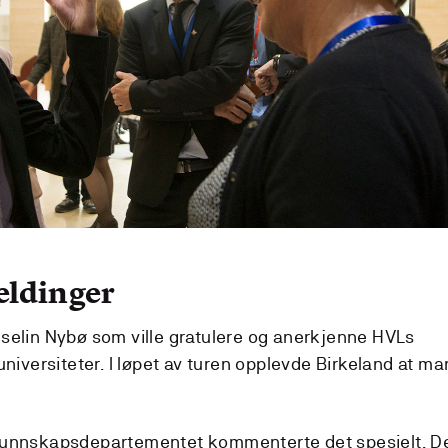
eldinger
 Iselin Nybø som ville gratulere og anerkjenne HVLs
iversiteter. I løpet av turen opplevde Birkeland at m
l Kunnskapsdepartementet kommenterte det spesielt. D