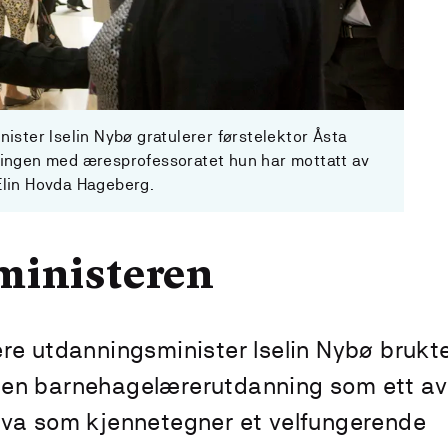
ster Iselin Nybø gratulerer førstelektor Åsta
ingen med æresprofessoratet hun har mottatt av
 Elin Hovda Hageberg.
ministeren
re utdanningsminister Iselin Nybø brukt
en barnehagelærerutdanning som ett av
hva som kjennetegner et velfungerende