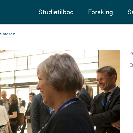
Studietilbod
Forsking
S
nisteren
P
E