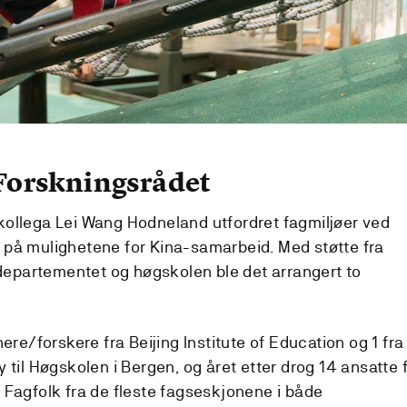
 Forskningsrådet
 kollega Lei Wang Hodneland utfordret fagmiljøer ved
e på mulighetene for Kina-samarbeid. Med støtte fra
departementet og høgskolen ble det arrangert to
re/forskere fra Beijing Institute of Education og 1 fra
il Høgskolen i Bergen, og året etter drog 14 ansatte 
. Fagfolk fra de fleste fagseskjonene i både