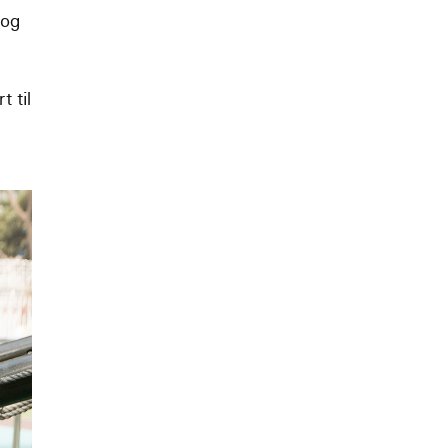
 og
 til