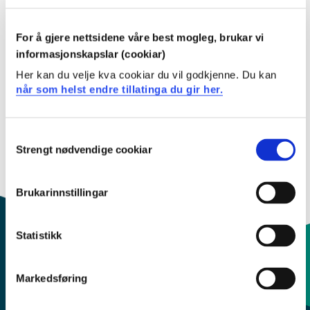
Inneholder lover og regler for transport av farlig gods,
elsikkerhet, brann- og eksplosjonsvern, sivilforsvaret,
For å gjere nettsidene våre best mogleg, brukar vi
samt kontroll med produkter og forbrukertjenester. Fra
informasjonskapslar (cookiar)
Direktoratet for samfunnssikkerhet og beredskap
Her kan du velje kva cookiar du vil godkjenne. Du kan
(DSB).
når som helst endre tillatinga du gir her.
Consent
Tilgjengelig for: Alle
Strengt nødvendige cookiar
Selection
Brukarinnstillingar
Statistikk
Kontaktinfo og opningstider
Markedsføring