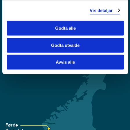
Sentralbord: 55 58 58 00
Vis detaljar
Krise- og beredskapsnummer
Godta alle
Tilgjengelegheitserklæring
Personvern
Godta utvalde
Avvis alle
Førde