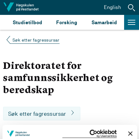
Hopp til innhald
English
Studietilbod
Forsking
Samarbeid
Søk etter fagressursar
Direktoratet for
samfunnssikkerhet og
beredskap
Søk etter fagressursar
Beskrivelse