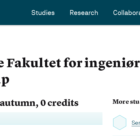
Studies
Research
Collabor
Fakultet for ingeniør
ap
autumn, 0 credits
More stu
Sem