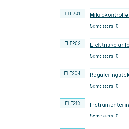
ELE201
Mikrokontrolle
Semesters: 0
ELE202
Elektriske anl
Semesters: 0
ELE204
Reguleringstek
Semesters: 0
ELE213
Instrumenteri
Semesters: 0