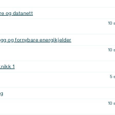
re og datanett
10 
egg og fornybare energikjelder
10 
nikk 1
5 
ng
10 