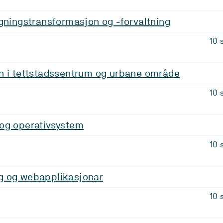
gningstransformasjon og -forvaltning
10 
n i tettstadssentrum og urbane område
10 
og operativsystem
10 
 og webapplikasjonar
10 