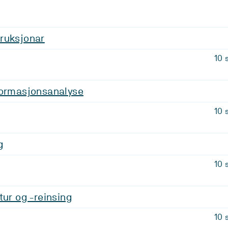
ruksjonar
10 
formasjonsanalyse
10 
g
10 
tur og -reinsing
10 