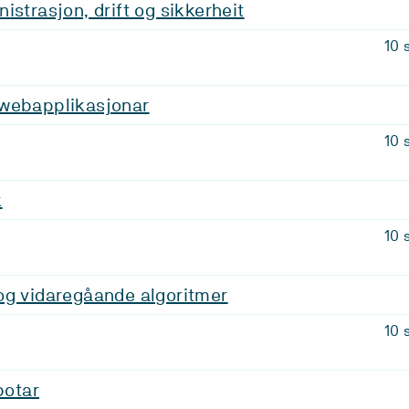
istrasjon, drift og sikkerheit
10 
webapplikasjonar
10 
k
10 
og vidaregåande algoritmer
10 
botar