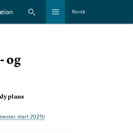
ation
Norsk
- og
dy plans
ester start 2021h