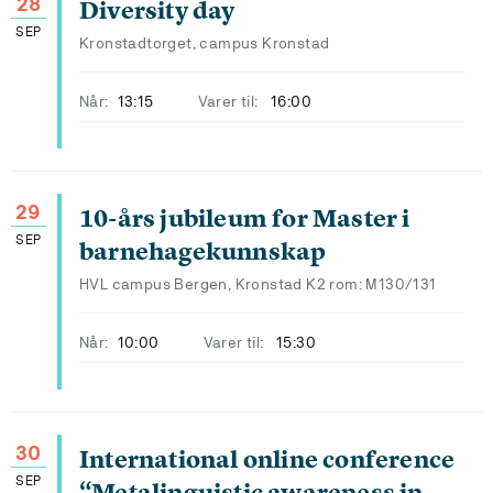
28
Diversity day
SEP
Kronstadtorget, campus Kronstad
Når:
13:15
Varer til:
16:00
29
10-års jubileum for Master i
SEP
barnehagekunnskap
HVL campus Bergen, Kronstad K2 rom: M130/131
Når:
10:00
Varer til:
15:30
30
International online conference
SEP
“Metalinguistic awareness in