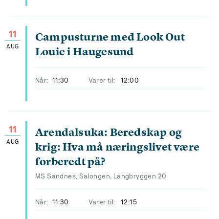
11
Campusturne med Look Out
AUG
Louie i Haugesund
Når:
11:30
Varer til:
12:00
11
Arendalsuka: Beredskap og
AUG
krig: Hva må næringslivet være
forberedt på?
MS Sandnes, Salongen, Langbryggen 20
Når:
11:30
Varer til:
12:15