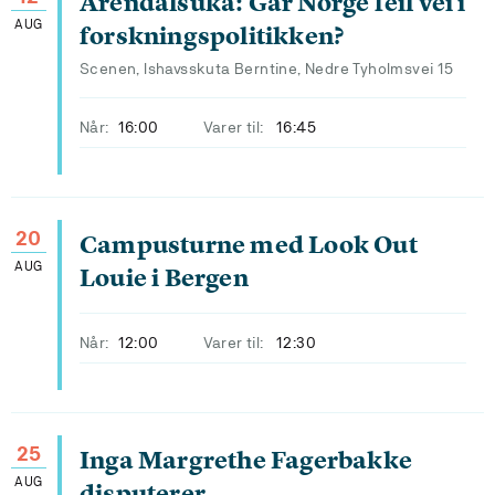
Arendalsuka: Går Norge feil vei i
AUG
forskningspolitikken?
Scenen, Ishavsskuta Berntine, Nedre Tyholmsvei 15
Når:
16:00
Varer til:
16:45
20
Campusturne med Look Out
AUG
Louie i Bergen
Når:
12:00
Varer til:
12:30
25
Inga Margrethe Fagerbakke
AUG
disputerer