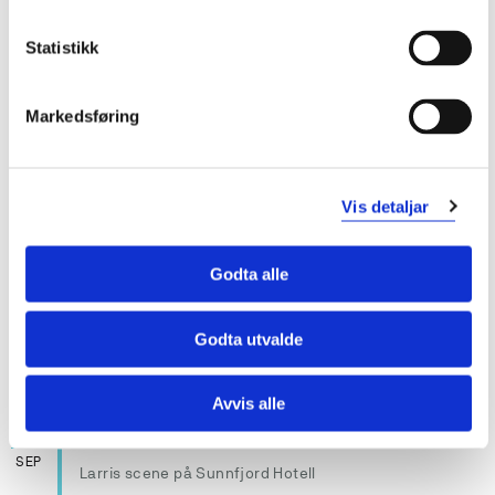
SEP
Håndtering på campus
Statistikk
Nettseminar på Zoom
Når:
12:15
Varer til:
14:00
Markedsføring
Vis detaljar
17
Temakveld: Barn og skjermbruk
SEP
Høgskulen på Vestlandet, campus Haugesund
Godta alle
Når:
19:00
Varer til:
21:00
Godta utvalde
Avvis alle
17
Forskarsnakk LIVE
SEP
Larris scene på Sunnfjord Hotell