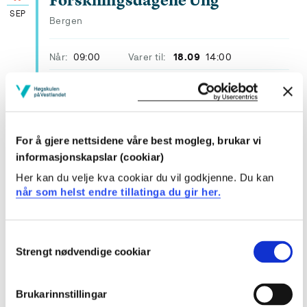
Forskningsdagene Ung
SEP
Bergen
Når:
09:00
Varer til:
18.09
14:00
17
Forskningsdagene:
For å gjere nettsidene våre best mogleg, brukar vi
SEP
Populærvitenskapelig
informasjonskapslar (cookiar)
forskerlunsj
Her kan du velje kva cookiar du vil godkjenne. Du kan
Biblioteket, Høgskulen på Vestlandet, campus Stord
når som helst endre tillatinga du gir her.
Når:
11:30
Varer til:
12:15
Consent
Strengt nødvendige cookiar
Selection
Brukarinnstillingar
17
Når student dør av selvmord: