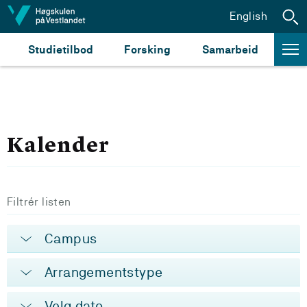
Hopp til innhald
English
Studietilbod
Forsking
Samarbeid
Kalender
Filtrér listen
Campus
Arrangementstype
Velg dato