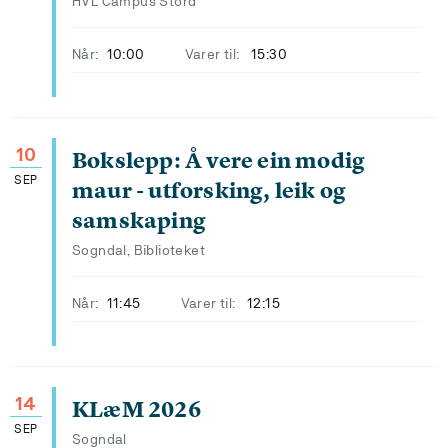
HVL Campus Stord
Når:
10:00
Varer til:
15:30
10
Bokslepp: Å vere ein modig
SEP
maur - utforsking, leik og
samskaping
Sogndal, Biblioteket
Når:
11:45
Varer til:
12:15
14
KLæM 2026
SEP
Sogndal