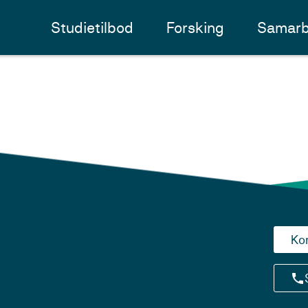
Studietilbod
Forsking
Samarb
Ko