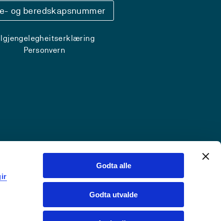
se- og beredskapsnummer
ilgjengelegheitserklæring
Personvern
Godta alle
ir
Godta utvalde