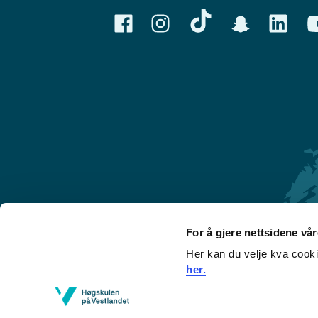
For å gjere nettsidene vå
Her kan du velje kva cook
Førde
her.
Sogndal
Bergen