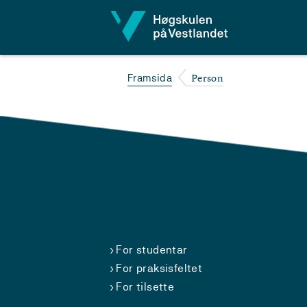
Hopp til innhald
Person
Framsida
For studentar
For praksisfeltet
For tilsette