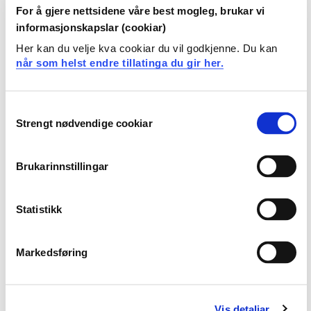
studere samspillet mellom havner og de sektorielle,
For å gjere nettsidene våre best mogleg, brukar vi
territoriale og teknologiske sammenhengene som
informasjonskapslar (cookiar)
påvirker dem. Spesifikt søker hun å forstå samspillet og
Her kan du velje kva cookiar du vil godkjenne. Du kan
konkurransen mellom hydrogen og andre
når som helst endre tillatinga du gir her.
lavkarbonløsninger innenfor disse sammenhengene,
samt havnenes evne til å tilpasse seg et skreddersydd
sett av verdikjeder for klimavennlige teknologier.
Consent
Viktigst av alt fokuserer hun på overgangen til grønne
Strengt nødvendige cookiar
Selection
maritime praksiser, spesielt innenfor norske små- og
mellomstore havner, gjennom linsen av ansvarlig
innovasjon.
Brukarinnstillingar
Statistikk
Underviser i
Markedsføring
MA415 Matematikk brukeremne
FE404 Matematik for Fornybar Energi
Vis detaljar