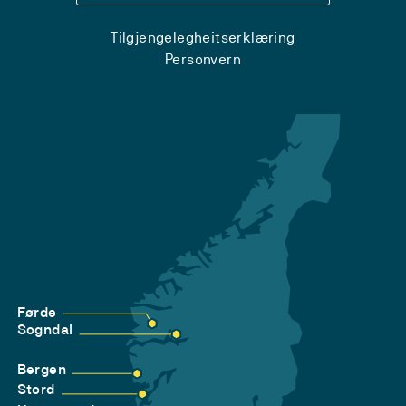
Tilgjengelegheitserklæring
Personvern
Førde
Sogndal
Bergen
Stord