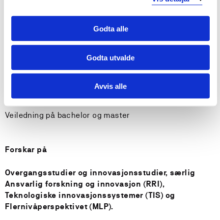
FE402 Anvendte øvingar i fornybar energi, Energy
systems
Godta alle
FE410 Teknologi, innovasjon og samfunn
Godta utvalde
FE408 Berekraftig energiomstilling
Avvis alle
FE403 Bacheloroppgave in Fornybe Energi Ansvar
Veiledning på bachelor og master
Forskar på
Overgangsstudier og innovasjonsstudier, særlig
Ansvarlig forskning og innovasjon (RRI),
Teknologiske innovasjonssystemer (TIS) og
Flernivåperspektivet (MLP).