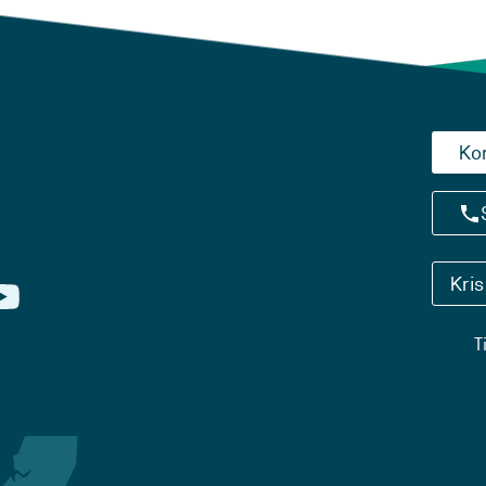
Ko
Kri
T