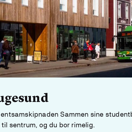
augesund
tudentsamskipnaden Sammen sine studentb
il sentrum, og du bor rimelig.