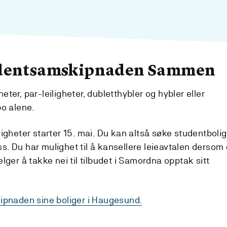
udentsamskipnaden Sammen
eter, par-leiligheter, dubletthybler og hybler eller
bo alene.
iligheter starter 15. mai. Du kan altså søke studentbolig
ss. Du har mulighet til å kansellere leieavtalen dersom
elger å takke nei til tilbudet i Samordna opptak sitt
pnaden sine boliger i Haugesund.