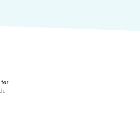
 før
 du