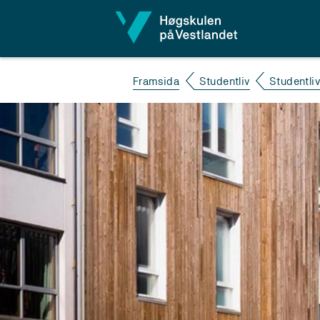
Hopp til innhald
Framsida
Studentliv
Studentli