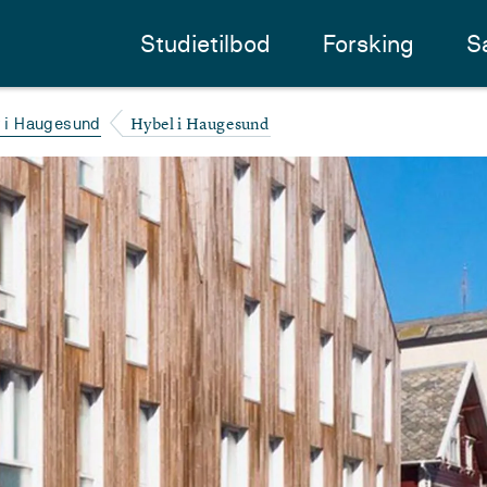
Studietilbod
Forsking
S
Hybel i Haugesund
v i Haugesund