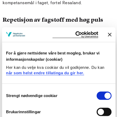
kompetansemål i faget, fortel Resaland.
Repetisjon av fagstoff med høg puls
I fysisk aktiv læring (FAL) arbeider elevar som
oftast saman i grupper, gjerne to til fem elevar, sett
saman av læraren. Læraren gjer jamlege vurderingar i
høve samansetting og storleik på gruppene. FAL kan
For å gjere nettsidene våre best mogleg, brukar vi
både vere repetering av fagstoff som læraren allereie
informasjonskapslar (cookiar)
har gjennomgått i klasserommet, eller innlæring av
fagstoff for første gang.
Her kan du velje kva cookiar du vil godkjenne. Du kan
når som helst endre tillatinga du gir her.
–
Aktivitetane kan ha ulik intensitet, frå det heilt rolege
til høg puls, bestemt av læraren, fortel senterleiaren.
Consent
Strengt nødvendige cookiar
Selection
Berekraftig kompetansesenter
Resaland takkar Gjensidigestiftelsen, både for den
Brukarinnstillingar
generøse gåva på 16 millionar, men også for tildelinga i