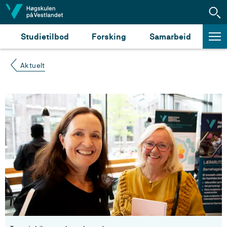
Hopp til innhald
Studietilbod
Forsking
Samarbeid
Aktuelt