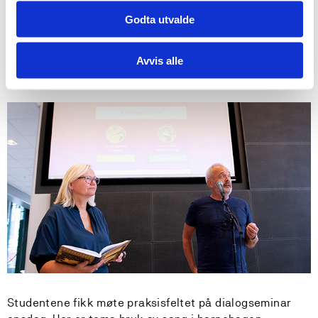
Godta utvalde
Dosent Svein Ole Sataøen og høgskolelektor Geir
Aaserud stod bak opplegget og senterleder Elin Eriksen
Avvis alle
Ødegaard bidro med historiske fakta.
Studentene fikk møte praksisfeltet på dialogseminar