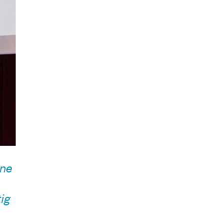
sne
ig