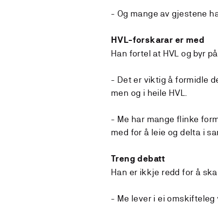
- Og mange av gjestene har 
HVL-forskarar er med
Han fortel at HVL og byr på
- Det er viktig å formidle
men og i heile HVL.
- Me har mange flinke formi
med for å leie og delta i s
Treng debatt
Han er ikkje redd for å sk
- Me lever i ei omskiftele