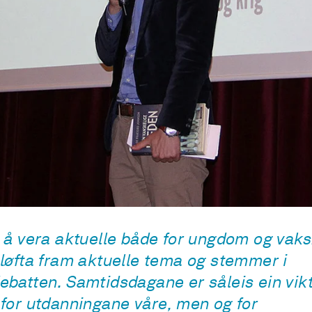
 å vera aktuelle både for ungdom og vak
løfta fram aktuelle tema og stemmer i
batten. Samtidsdagane er såleis ein vikt
for utdanningane våre, men og for