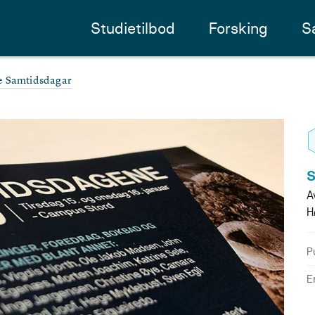
Studietilbod
Forsking
S
e Samtidsdagar
S
A
H
P
E