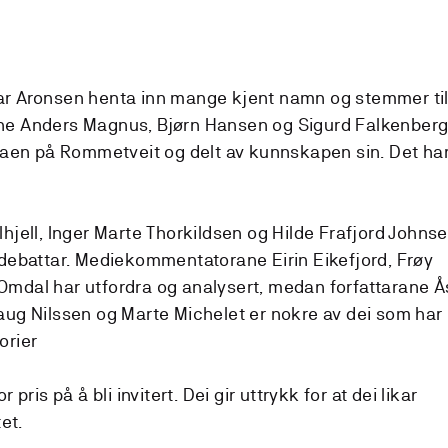
ar Aronsen henta inn mange kjent namn og stemmer ti
ne Anders Magnus, Bjørn Hansen og Sigurd Falkenber
ulaen på Rommetveit og delt av kunnskapen sin. Det ha
lhjell, Inger Marte Thorkildsen og Hilde Frafjord Johns
 debattar. Mediekommentatorane Eirin Eikefjord, Frøy
Omdal har utfordra og analysert, medan forfattarane 
aug Nilssen og Marte Michelet er nokre av dei som har
orier
 pris på å bli invitert. Dei gir uttrykk for at dei likar
et.