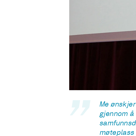
Me ønskjer
gjennom å 
samfunnsde
møteplass 