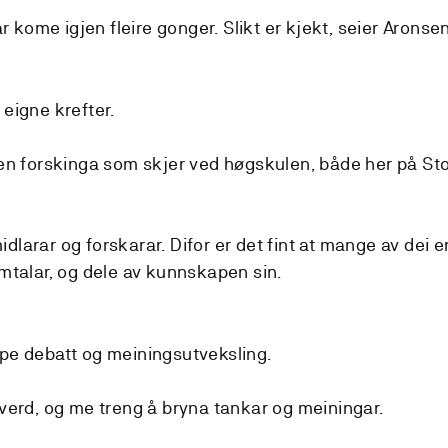
kome igjen fleire gonger. Slikt er kjekt, seier Aronsen
 eigne krefter.
 den forskinga som skjer ved høgskulen, både her på Sto
dlarar og forskarar. Difor er det fint at mange av dei e
amtalar, og dele av kunnskapen sin.
ape debatt og meiningsutveksling.
g verd, og me treng å bryna tankar og meiningar.