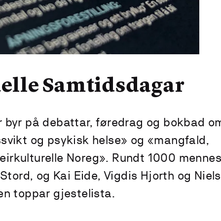
elle Samtidsdagar
 byr på debattar, føredrag og bokbad o
svikt og psykisk helse» og «mangfald,
fleirkulturelle Noreg». Rundt 1000 menne
Stord, og Kai Eide, Vigdis Hjorth og Niels
n toppar gjestelista.