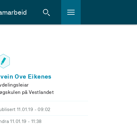
amarbeid
vein Ove Eikenes
vdelingsleiar
øgskulen på Vestlandet
ublisert 11.01.19
- 09:02
ndra 11.01.19
- 11:38