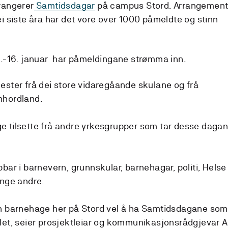
rangerer
Samtidsdagar
på campus Stord. Arrangement
ei siste åra har det vore over 1000 påmeldte og stinn
15.-16. januar har påmeldingane strømma inn.
ester frå dei store vidaregåande skulane og frå
nhordland.
e tilsette frå andre yrkesgrupper som tar desse daga
bar i barnevern, grunnskular, barnehagar, politi, Helse
nge andre.
en barnehage her på Stord vel å ha Samtidsdagane som
let, seier prosjektleiar og kommunikasjonsrådgjevar Al