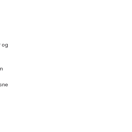
l
g
r og
en
Åsne