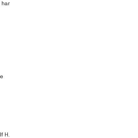
 har
ne
f H.