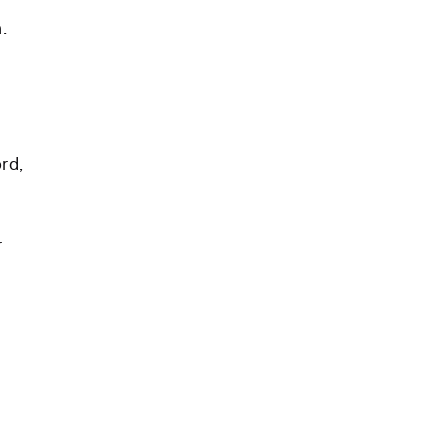
.
rd,
r