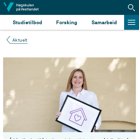
Hopp til innhald
Studietilbod
Forsking
Samarbeid
Aktuelt