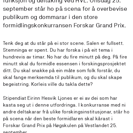
funksjon og deltaking ved HVL. Onsdag 25.
september står ho på scena for å overbevise
publikum og dommarar i den store
formidlingskonkurransen Forskar Grand Prix.
Tenk deg at du står på ei stor scene. Salen er fullsett.
Stemninga er spent. Du har forska i på eit tema i
hundrevis av timar. No har du fire minutt på deg. På fire
minutt skal du formidle essensen i forskingsprosjektet
ditt. Du skal snakke på ein måte som folk forstår, du
skal fange merksemda til publikum, og du skal skape
begeistring. Korleis ville du takla dette?
Stipendiat Eirinn Hesvik Ljones er ei av dei som har
kasta seg ut i denne utfordringa. I konkurranse med ni
andre deltakarar frå ulike forskingsinstitusjonar, står ho
på scena når den beste formidlaren skal kårast i
Forskar Grand Prix på Høgskulen på Vestlandet 25.
september.