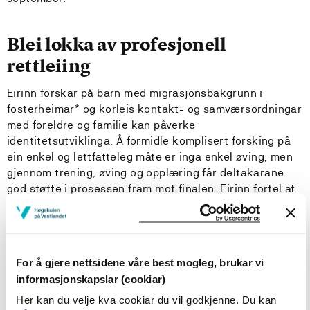
Blei lokka av profesjonell
rettleiing
Eirinn forskar på barn med migrasjonsbakgrunn i
fosterheimar* og korleis kontakt- og samværsordningar
med foreldre og familie kan påverke
identitetsutviklinga. Å formidle komplisert forsking på
ein enkel og lettfatteleg måte er inga enkel øving, men
gjennom trening, øving og opplæring får deltakarane
god støtte i prosessen fram mot finalen. Eirinn fortel at
sjansen til å få profesjonell rettleiing var ein viktig
motivasjonsfaktor for å melde seg på:
– Formidling er noko vi jobbar med på ulike måtar, men å
For å gjere nettsidene våre best mogleg, brukar vi
få sjansen til å få såpass tett oppfølging av ein coach
informasjonskapslar (cookiar)
saman med andre deltakarar, synest eg både verka
Her kan du velje kva cookiar du vil godkjenne. Du kan
nyttig og kjekt.