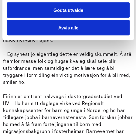
samanhengar. Men å bli utfordra til å tenke meir kreativt
Godta utvalde
og tørre å leike litt når ein presenterer har vore ei aha-
oppleving for meg, fortel Eirinn.
Avvis alle
Den største utfordringa under finalen trur ho blir å
halde nervane i sjakk.
– Eg synest jo eigentleg dette er veldig skummelt. Å stå
framfor masse folk og hugse kva eg skal seie blir
utfordrande, men samtidig er det å lære seg å bli
tryggare i formidling ein viktig motivasjon for å bli med,
smiler ho.
Eirinn er omtrent halvvegs i doktorgradsstudiet ved
HVL. Ho har sitt daglege virke ved Regionalt
kunnskapssenter for barn og unge i Norce, og ho har
tidlegare jobba i barnevernstenesta. Som forskar jobbar
ho med å få fram forteljingane til born med
migrasjonsbakgrunn i fosterheimar. Barnevernet har