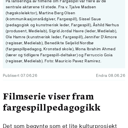
På lanseringa av filmene om Fargespill var flere av de
sentrale aktørene til stede. Fra v. Tjalve Madsen
(høgskolelektor), Martine Berg Olsen
(kommunikasjonsrådgiver, Fargespill), Sissel Saue
(pedagogisk og kunstnerisk leder, Fargespill), Åshild Nerhus
(produsent, Medielab), Sigrid Jordal Havre (leder, Medielab),
Ole Hamre (kunstnerisk leder, Fargespill), Jennifer D'Amore
(regissør, Medielab), Benedikte Seljelid Nordbø
(fargespillpedagog, Kronstad skole), Mona Ibrahim Ahmed
(lærer og tidligere Fargespill-deltaker) og Ferruccio Goia
(regissør, Medielab). Foto: Mauricio Pavez Ramirez.
Publisert 07.06.26
Endra 08.06.26
Filmserie viser fram
fargespillpedagogikk
Det som begynte som et lite kulturprosjekt