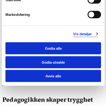
Markedsføring
Vis detaljar
Godta alle
De høye forventningenes mirakel er tittelen på Mona
Ibrahim Ahmeds kapittel i boka om
Fargespillpedagogikk. Hun har selv deltatt i Fargespill
Godta utvalde
som ungdom og har jobbet som lærer. – Jeg har erfart
dette med å være ny i klassen. Det hjelper utrolig mye
Avvis alle
bare å bli møtt med en forventning om at jeg har noe å
gi!
Pedagogikken skaper trygghet