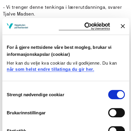
- Vi trenger denne tenkinga i lærerutdanninga, svarer
Tjalve Madsen.
- Det er jo ikke nytt dette at vi spør studentene om
deres erfaringer, men har vi vist disse erfaringene reell
anerkjennelse? Det er ikke bare pensumlistene som
For å gjere nettsidene våre best mogleg, brukar vi
skal forme undervisninga vår, men hva den enkelte kan
informasjonskapslar (cookiar)
bidra med i læringsmiljøet vårt. Fargespillpedagogikken
er en metode tatt ut i praksis, mer enn en teori.
Her kan du velje kva cookiar du vil godkjenne. Du kan
når som helst endre tillatinga du gir her.
Boka «Ka har du? Fargespill – Kompetanse for mangfold
og inkludering» kom ut i 2024 og danner grunnlaget for
undervisningsfilmene.
Consent
Strengt nødvendige cookiar
Selection
Brukarinnstillingar
Statistikk