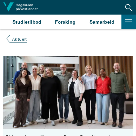
Hopp til innhald
Studietilbod
Forsking
Samarbeid
Aktuelt