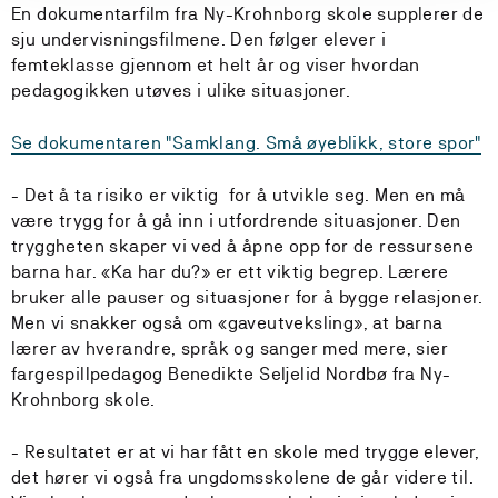
En dokumentarfilm fra Ny-Krohnborg skole supplerer de
sju undervisningsfilmene. Den følger elever i
femteklasse gjennom et helt år og viser hvordan
pedagogikken utøves i ulike situasjoner.
Se dokumentaren "Samklang. Små øyeblikk, store spor"
- Det å ta risiko er viktig for å utvikle seg. Men en må
være trygg for å gå inn i utfordrende situasjoner. Den
tryggheten skaper vi ved å åpne opp for de ressursene
barna har. «Ka har du?» er ett viktig begrep. Lærere
bruker alle pauser og situasjoner for å bygge relasjoner.
Men vi snakker også om «gaveutveksling», at barna
lærer av hverandre, språk og sanger med mere, sier
fargespillpedagog Benedikte Seljelid Nordbø fra Ny-
Krohnborg skole.
- Resultatet er at vi har fått en skole med trygge elever,
det hører vi også fra ungdomsskolene de går videre til.