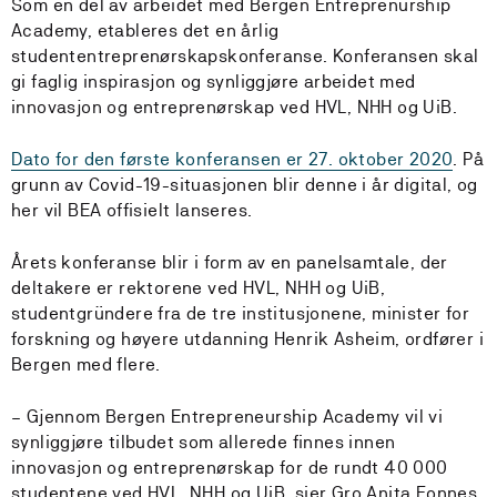
Som en del av arbeidet med Bergen Entreprenurship
Academy, etableres det en årlig
studententreprenørskapskonferanse. Konferansen skal
gi faglig inspirasjon og synliggjøre arbeidet med
innovasjon og entreprenørskap ved HVL, NHH og UiB.
Dato for den første konferansen er 27. oktober 2020
. På
grunn av Covid-19-situasjonen blir denne i år digital, og
her vil BEA offisielt lanseres.
Årets konferanse blir i form av en panelsamtale, der
deltakere er rektorene ved HVL, NHH og UiB,
studentgründere fra de tre institusjonene, minister for
forskning og høyere utdanning Henrik Asheim, ordfører i
Bergen med flere.
– Gjennom Bergen Entrepreneurship Academy vil vi
synliggjøre tilbudet som allerede finnes innen
innovasjon og entreprenørskap for de rundt 40 000
studentene ved HVL, NHH og UiB, sier Gro Anita Fonnes