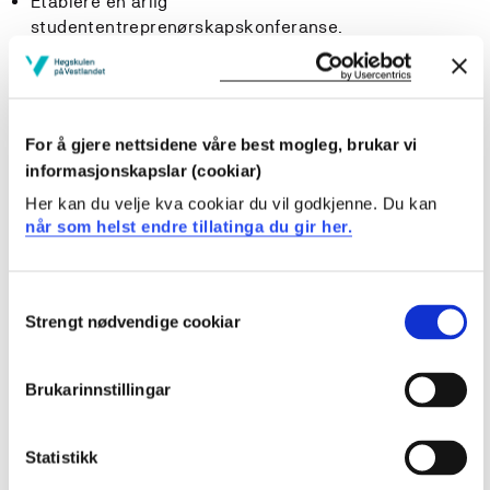
Etablere en årlig
studententreprenørskapskonferanse.
Organisering
BEA er organisert som et prosjekt med en felles
For å gjere nettsidene våre best mogleg, brukar vi
overbygning og en styringsgruppe.
Tom Hiis Bergh
,
informasjonskapslar (cookiar)
innovasjonsrådgiver ved HVL, er prosjektleder.
Her kan du velje kva cookiar du vil godkjenne. Du kan
når som helst endre tillatinga du gir her.
Medlemmer i styringsgruppen:
Gro Anita Fonnes Flaten, prorektor for forsking, HVL
Consent
Jens Kristian Fosse, dekan ved Fakultet for ingeniør-
Strengt nødvendige cookiar
Selection
og naturfag, HVL
Therese Sverdrup, prorektor for nyskaping og
Brukarinnstillingar
utviklingsarbeid, NHH
Kjetil Sudmann Larssen, seksjonsleder, Seksjon for
utdanningskvalitet, NHH
Statistikk
Robert Bjerknes, viserektor for tverrfaglig virksomhet