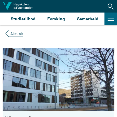
Hopp til innhald
Studietilbod
Forsking
Samarbeid
Aktuelt