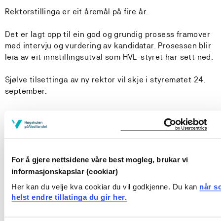
Rektorstillinga er eit åremål på fire år.
Det er lagt opp til ein god og grundig prosess framover
med intervju og vurdering av kandidatar. Prosessen blir
leia av eit innstillingsutval som HVL-styret har sett ned.
Sjølve tilsettinga av ny rektor vil skje i styremøtet 24.
september.
Her er søkarlista:
Noverande
Namn
Alder
Kommune
stilling
For å gjere nettsidene våre best mogleg, brukar vi
informasjonskapslar (cookiar)
1
Arild Hovland
59
Dekan
Drammen
Her kan du velje kva cookiar du vil godkjenne. Du kan
når s
helst endre tillatinga du gir her.
Jan Petter
2
57
Prefekt
Göteborg
Hansen