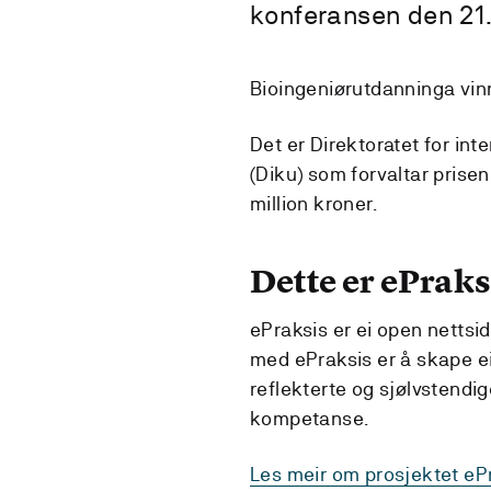
konferansen den 21
Bioingeniørutdanninga vinn
Det er Direktoratet for int
(Diku) som forvaltar pris
million kroner.
Dette er ePraks
ePraksis er ei open nettsi
med ePraksis er å skape eit
reflekterte og sjølvstendi
kompetanse.
Les meir om prosjektet eP