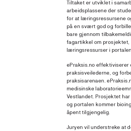
Tiltaket er utviklet i sama
arbeidsplassene der studen
for at læringsressursene o
på en svært god og forbille
bare gjennom tilbakemeldi
fagartikkel om prosjektet,
læringsressurser i portale
ePraksis.no effektiviserer
praksisveilederne, og for
praksisarenaen. ePraksis.no
medisinske laboratorieem
Vestlandet. Prosjektet har 
og portalen kommer bioinge
åpent tilgjengelig.
Juryen vil understreke at 