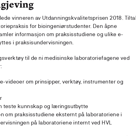
ngjeving
ede vinneren av Utdanningskvalitetsprisen 2018. Tilta
toriepraksis for bioingeniørstudenter. Den åpne
samler informasjon om praksisstudiene og ulike e-
ttes i praksisundervisningen.
gsverktøy til de ni medisinske laboratoriefagene ved
:
e-videoer om prinsipper, verktøy, instrumenter og
r
n teste kunnskap og læringsutbytte
n om praksisstudiene eksternt på laboratoriene i
rvisningen på laboratoriene internt ved HVL