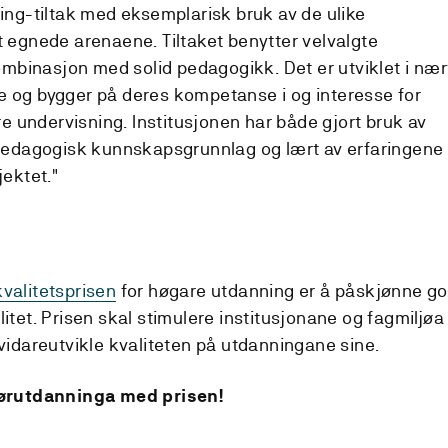
ing-tiltak med eksemplarisk bruk av de ulike
 egnede arenaene. Tiltaket benytter velvalgte
ombinasjon med solid pedagogikk. Det er utviklet i nær
og bygger på deres kompetanse i og interesse for
re undervisning. Institusjonen har både gjort bruk av
pedagogisk kunnskapsgrunnlag og lært av erfaringene
ektet."
valitetsprisen
for høgare utdanning er å påskjønne go
et. Prisen skal stimulere institusjonane og fagmiljøa t
idareutvikle kvaliteten på utdanningane sine.
iørutdanninga med prisen!