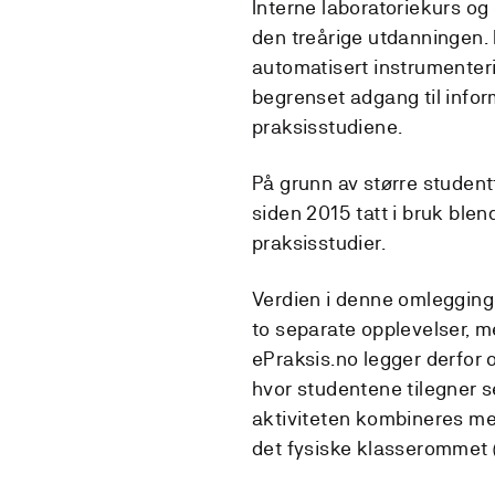
Interne laboratoriekurs og
den treårige utdanningen. 
automatisert instrumenteri
begrenset adgang til infor
praksisstudiene.
På grunn av større student
siden 2015 tatt i bruk ble
praksisstudier.
Verdien i denne omlegginge
to separate opplevelser, 
ePraksis.no legger derfor o
hvor studentene tilegner s
aktiviteten kombineres med
det fysiske klasserommet 