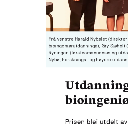
Frå venstre Harald Nybølet (direktø
bioingeniørutdanninga), Gry Sjøholt
Ryningen (førsteamanuensis og utdan
Nybø, Forsknings- og høyere utdanni
Utdannings
bioingeni
Prisen blei utdelt a