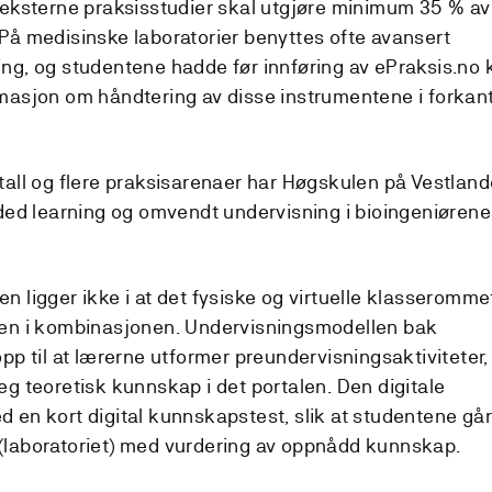
 eksterne praksisstudier skal utgjøre minimum 35 % av
På medisinske laboratorier benyttes ofte avansert
ng, og studentene hadde før innføring av ePraksis.no 
masjon om håndtering av disse instrumentene i forkan
tall og flere praksisarenaer har Høgskulen på Vestland
nded learning og omvendt undervisning i bioingeniøren
n ligger ikke i at det fysiske og virtuelle klasseromme
men i kombinasjonen. Undervisningsmodellen bak
pp til at lærerne utformer preundervisningsaktiviteter,
eg teoretisk kunnskap i det portalen. Den digitale
 en kort digital kunnskapstest, slik at studentene går 
(laboratoriet) med vurdering av oppnådd kunnskap.