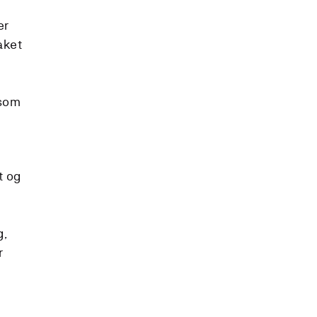
er
aket
 som
t og
g,
r