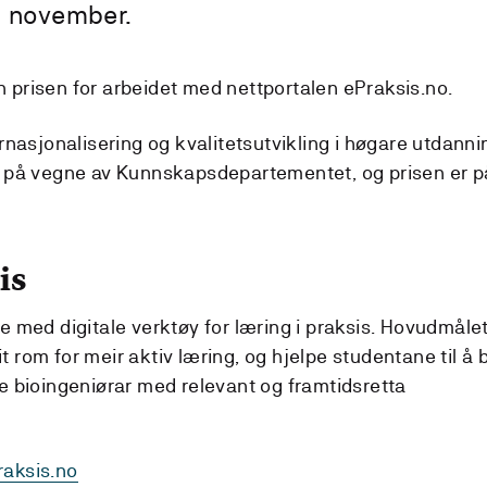
. november.
 prisen for arbeidet med nettportalen ePraksis.no.
ernasjonalisering og kvalitetsutvikling i høgare utdanni
en på vegne av Kunnskapsdepartementet, og prisen er p
is
de med digitale verktøy for læring i praksis. Hovudmåle
 rom for meir aktiv læring, og hjelpe studentane til å b
ge bioingeniørar med relevant og framtidsretta
raksis.no