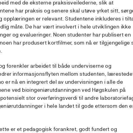
rbeid med de eksterne praksisveilederne, slik at
tene har praksis og senere skal utøve yrket sitt, sørg
g opplæringen er relevant. Studentene inkluderes i tilt
dlig måte. De har vært involvert i hele utviklingen ikke
nger og evalueringer. Noen studenter har publisert en
 noen har produsert kortfilmer, som nå er tilgjengelige
n.
 og forenkler arbeidet til både underviserne og
bedrer informasjonsflyten mellom studenten, lærestede
 er nå en integrert del av undervisningen i alle de
nene ved bioingeniørutdanningen ved Høgskulen på
potensielt stor overføringsverdi til andre laboratoriefa
niørutdanninger i hele landet til gode ettersom den e
dette er et pedagogisk forankret, godt fundert og