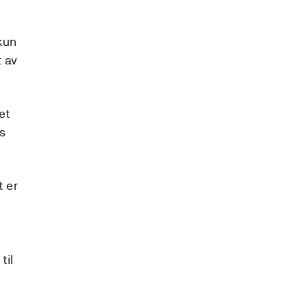
kun
t av
et
es
t er
til