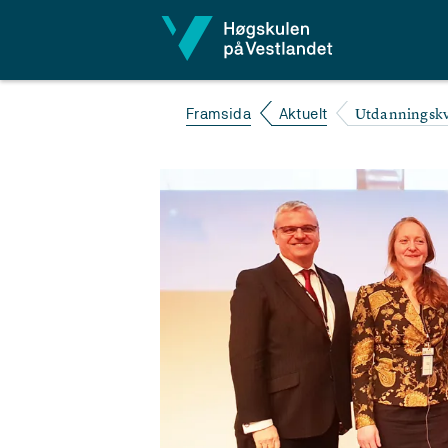
Hopp til innhald
Utdanningskv
Framsida
Aktuelt