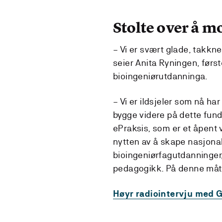
Stolte over å m
– Vi er svært glade, takkn
seier Anita Ryningen, før
bioingeniørutdanninga.
– Vi er ildsjeler som nå har
bygge videre på dette funda
ePraksis, som er et åpent ve
nytten av å skape nasjonal
bioingeniørfagutdanninger,
pedagogikk. På denne måten
Høyr radiointervju med G