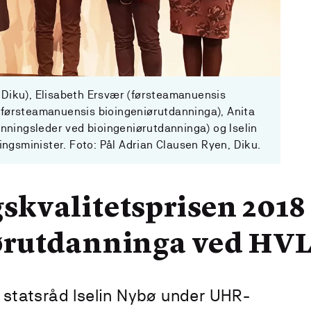
r Diku), Elisabeth Ersvær (førsteamanuensis
 (førsteamanuensis bioingeniørutdanninga), Anita
ningsleder ved bioingeniørutdanninga) og Iselin
ngsminister. Foto: Pål Adrian Clausen Ryen, Diku.
kvalitetsprisen 2018 
ørutdanninga ved HV
v statsråd Iselin Nybø under UHR-