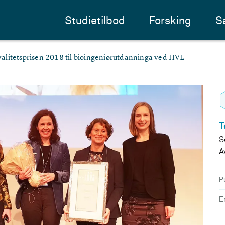
Studietilbod
Forsking
S
alitetsprisen 2018 til bioingeniørutdanninga ved HVL
T
S
A
P
E