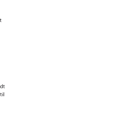
t
dt
il