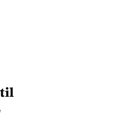
til
L