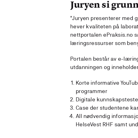
Juryen si grun
"Juryen presenterer med gl
hever kvaliteten på labora
nettportalen ePraksis.no 
læringsressurser som beny
Portalen består av e-lærin
utdanningen og inneholder
Korte informative YouTub
programmer
Digitale kunnskapsteste
Case der studentene ka
All nødvendig informasjo
HelseVest RHF samt unde