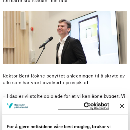
fortsatte statsråden i sin tale.
Rektor Berit Rokne benyttet anledningen til å skryte av
alle som har vært involvert i prosjektet.
– I dag er vi stolte og glade for at vi kan åpne bygget. Vi
markerer at HVL har nådd en viktig milepæl for campus
Bergen. Endelig er vi samlet på ett sted. Dette er et
fantastisk flott bygg, i tillegg er det funksjonelt,
miljøvennlig og teknologisk framtidsrettet, skrøt rektor.
For å gjere nettsidene våre best mogleg, brukar vi