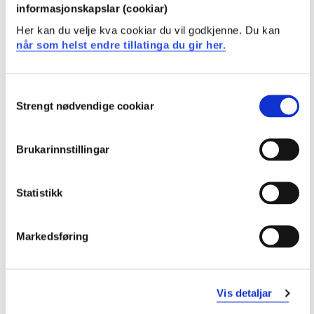
informasjonskapslar (cookiar)
Her kan du velje kva cookiar du vil godkjenne. Du kan
når som helst endre tillatinga du gir her.
Consent
Strengt nødvendige cookiar
Selection
Brukarinnstillingar
– Et drømmeprosjekt
Statistikk
Statsbygg, ved avdelingsdirektør Linda Sunde Eriksen,
overleverte den symbolske nøkkelen til statsråden.
Markedsføring
– Det har vært et drømmeprosjekt å være byggherre, og
Statsbygg ser fram til å forvalte bygget sammen med
HVL, sa Eriksen.
Vis detaljar