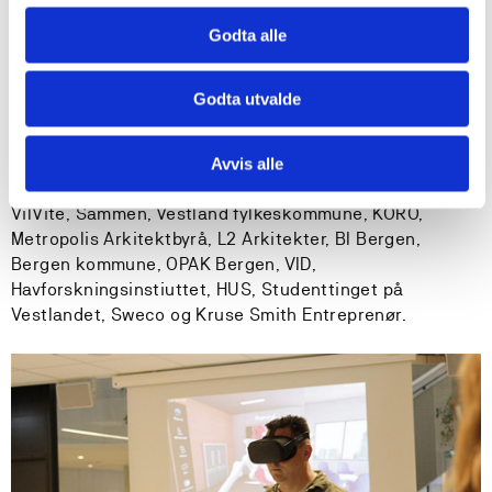
På programmet stod også hilsningstaler, lunsj og
Godta alle
omvisning i bygget. Studenter ved Fakultet for
lærerutdanning, kultur og idrett (FLKI) gav gjestene
musikalske og kulturelle innslag.
Godta utvalde
I tillegg til representanter fra Statsbygg og
Kunnskapsdepartementet fikk HVL gjester også fra:
Avvis alle
Stortinget, Innovasjon Norge, Maritime Bergen, NHO,
VilVite, Sammen, Vestland fylkeskommune, KORO,
Metropolis Arkitektbyrå, L2 Arkitekter, BI Bergen,
Bergen kommune, OPAK Bergen, VID,
Havforskningsinstiuttet, HUS, Studenttinget på
Vestlandet, Sweco og Kruse Smith Entreprenør.