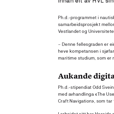
innan eit av HVL si
Ph.d.-programmet i nautiske
samarbeidsprosjekt mellom
Vestlandet og Universitete
– Denne fellesgraden er ein
heve kompetansen i sjøfarts
maritime studium, som er 
Aukande digita
Ph.d.-stipendiat Odd Sveinu
med avhandlinga «The Use
Craft Navigation», som tar
I arbeidet sitt har Hareid