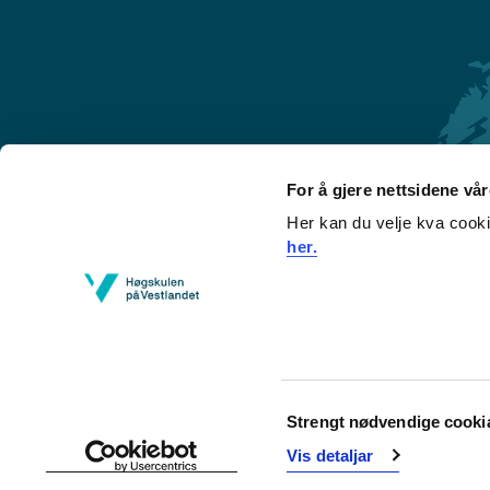
For å gjere nettsidene vå
Her kan du velje kva cook
Førde
her.
Sogndal
Bergen
Stord
Haugesund
Consent
Strengt nødvendige cooki
Selection
Vis detaljar