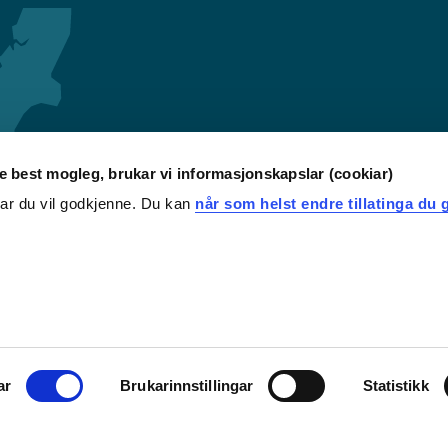
re best mogleg, brukar vi informasjonskapslar (cookiar)
iar du vil godkjenne. Du kan
når som helst endre tillatinga du g
ar
Brukarinnstillingar
Statistikk