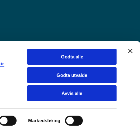
Godta alle
ir
Godta utvalde
Avvis alle
Markedsføring
Chat