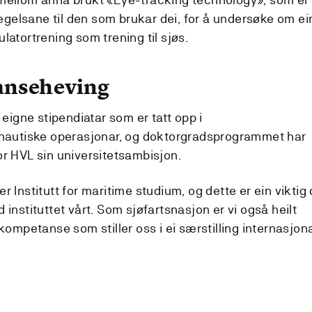
egelsane til den som brukar dei, for å undersøke om ei
ulatortrening som trening til sjøs.
anseheving
eigne stipendiatar som er tatt opp i
nautiske operasjonar, og doktorgradsprogrammet har
for HVL sin universitetsambisjon.
er Institutt for maritime studium, og dette er ein viktig 
nstituttet vårt. Som sjøfartsnasjon er vi også heilt
ompetanse som stiller oss i ei særstilling internasjona