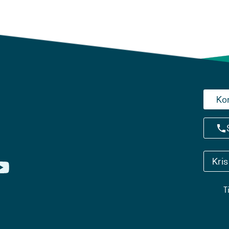
Ko
Kri
T