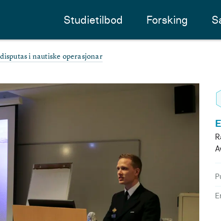
Studietilbod
Forsking
S
 disputas i nautiske operasjonar
E
R
A
P
E