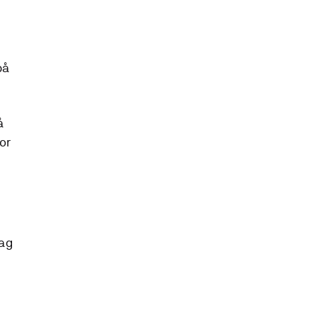
på
å
or
dag