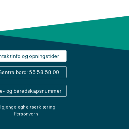
ntaktinfo og opningstider
Sentralbord: 55 58 58 00
se- og beredskapsnummer
ilgjengelegheitserklæring
Personvern