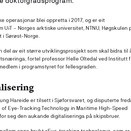
ne doktorgradsprogram.
 operasjonar blei oppretta i 2017, og er eit
 UiT – Norges arktiske universitet, NTNU, Høgskulen 
t i Sørøst-Norge.
 del av eit større utviklingsprosjekt som skal bidra til 
næringa, fortel professor Helle Oltedal ved Institutt f
medlem i programstyret for fellesgraden.
lisering
ng Hareide er tilsett i Sjøforsvaret, og disputerte fre
 of Eye-Tracking Technology in Maritime High-Speed
 for seg den aukande digitaliseringa på skipsbruer.
e mellom anna brukt «Eye-tracking technology», som er