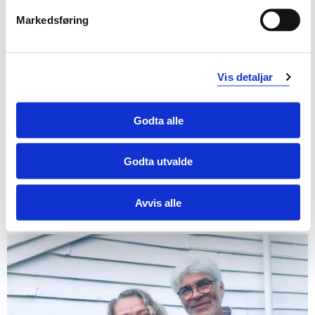
Verktøyet har også ein engelsk variant der elevar kan
Markedsføring
førebu seg til engelskfaget i norsk skule. I tillegg til
arabisk, somali og norsk, finst denne versjonen også på
ukrainsk.
Vis detaljar
Florentino Bulnes, seniorrådgjevar i Bergen kommune
meiner programmet dekker ein viktig mangel:
Godta alle
– Vi har ikkje tilstrekkeleg med lærarar og heller ikkje
lærebøker som har vore direkte sikta inn mot
Godta utvalde
målgruppa. Ofte har ein måtte ty til språkopplæring som
er berekna på born i barneskulealder, så det er veldig
Avvis alle
flott av vi no har dette verktøyet, seier han.