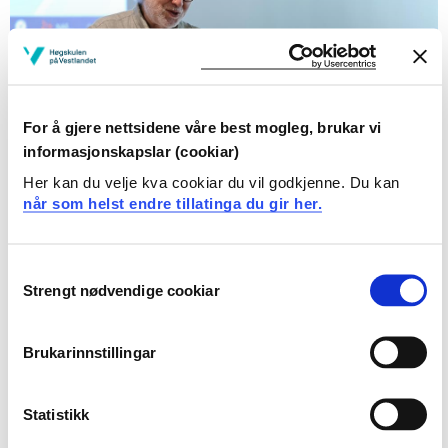
For å gjere nettsidene våre best mogleg, brukar vi
informasjonskapslar (cookiar)
Her kan du velje kva cookiar du vil godkjenne. Du kan
Florentino Bulnes frå Bergen kommune
når som helst endre tillatinga du gir her.
Arabisk, somali og ukrainsk
Consent
Strengt nødvendige cookiar
Selection
Vi leser!
gir begynneropplæring i norsk for nykomne
minoritetsspråklege elevar som har arabisk eller somali
som morsmål. Gjennom 26 modular blir elevane
Brukarinnstillingar
introdusert for bokstavar, ord og tekstar. I kvar modul er
det øving som gir språkleg bevisstheit om setningar, ord
Statistikk
og lydar i språket.