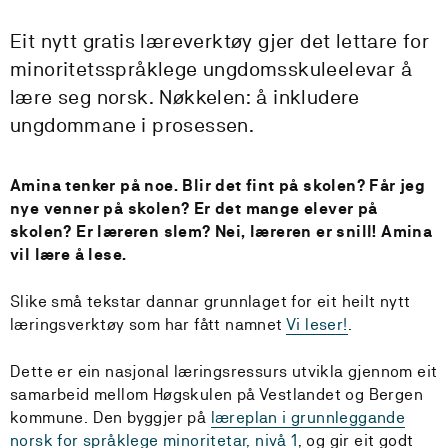
Eit nytt gratis læreverktøy gjer det lettare for
minoritetsspråklege ungdomsskuleelevar å
lære seg norsk. Nøkkelen: å inkludere
ungdommane i prosessen.
Amina tenker på noe. Blir det fint på skolen? Får jeg
nye venner på skolen?
Er det mange elever på
skolen? Er læreren slem? Nei, læreren er snill! Amina
vil lære å lese.
Slike små tekstar dannar grunnlaget for eit heilt nytt
læringsverktøy som har fått namnet
Vi leser!
.
Dette er ein nasjonal læringsressurs utvikla gjennom eit
samarbeid mellom Høgskulen på Vestlandet og Bergen
kommune. Den byggjer på
læreplan i grunnleggande
norsk for språklege minoritetar, nivå 1
, og gir eit godt