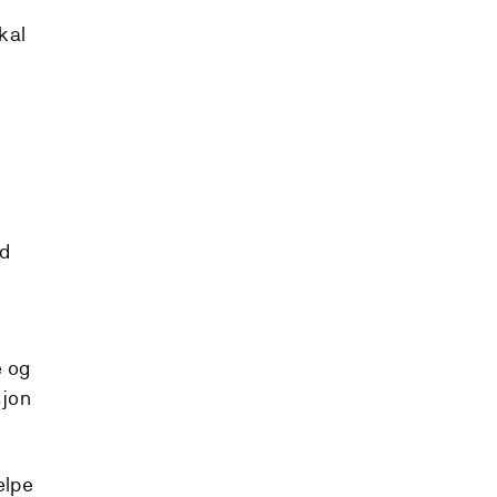
kal
d
e og
sjon
elpe