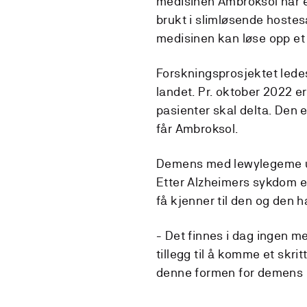
medisinen Ambroksol har e
brukt i slimløsende hostesa
medisinen kan løse opp e
Forskningsprosjektet ledes
landet. Pr. oktober 2022 er
pasienter skal delta. Den
får Ambroksol.
Demens med lewylegeme utg
Etter Alzheimers sykdom e
få kjenner til den og den ha
- Det finnes i dag ingen m
tillegg til å komme et skr
denne formen for demens b