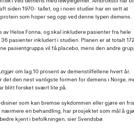
ffekt ved demens med lewylegemer. Ambroksol har bli
ft siden 1970- tallet, og i noen studier har en sett at
t protein som hoper seg opp ved denne typen demens.
 av Helse Fonna, og skal inkludere pasienter fra hele
 36 pasienter inkludert i studien. Planen er at totalt 17
 ene pasientgruppa vil få placebo, mens den andre gru
jør om lag 10 prosent av demenstilfellene hvert år.
r det den nest vanligste formen for demens i Norge, m
r blitt forsket svært lite på.
edisiner som kan bremse sykdommen eller gjøre en fris
itt nærmere en behandling, har prosjektet som mål å gj
edre kjent i befolkningen, sier Svendsbø.