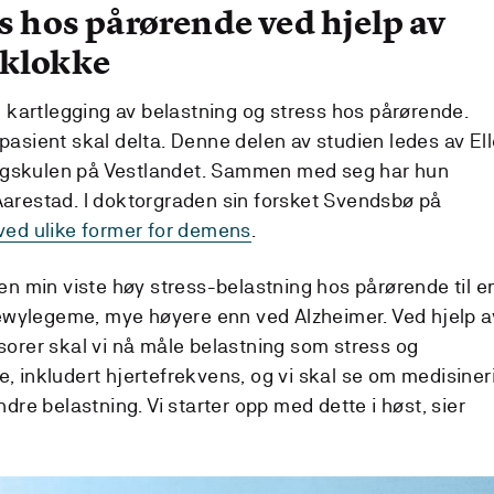
s hos pårørende ved hjelp av
tklokke
n kartlegging av belastning og stress hos pårørende.
asient skal delta. Denne delen av studien ledes av El
gskulen på Vestlandet. Sammen med seg har hun
arestad. I doktorgraden sin forsket Svendsbø på
ved ulike former for demens
.
en min viste høy stress-belastning hos pårørende til e
ylegeme, mye høyere enn ved Alzheimer. Ved hjelp a
orer skal vi nå måle belastning som stress og
 inkludert hjertefrekvens, og vi skal se om medisiner
dre belastning. Vi starter opp med dette i høst, sier