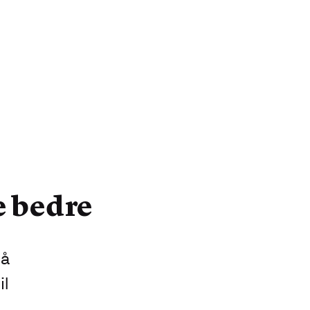
e bedre
på
il