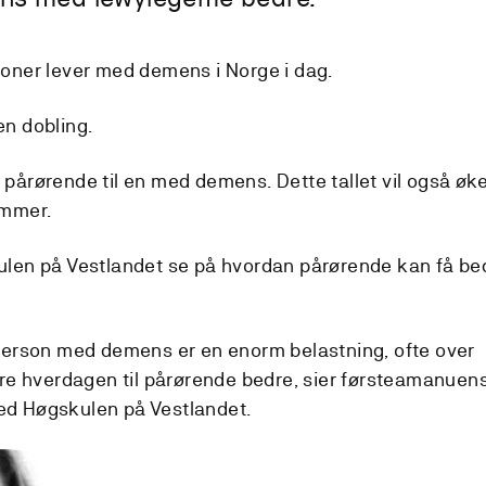
soner lever med demens i Norge i dag.
en dobling.
pårørende til en med demens. Dette tallet vil også øk
ommer.
ulen på Vestlandet se på hvordan pårørende kan få be
 person med demens er en enorm belastning, ofte over
øre hverdagen til pårørende bedre, sier førsteamanuen
ed Høgskulen på Vestlandet.