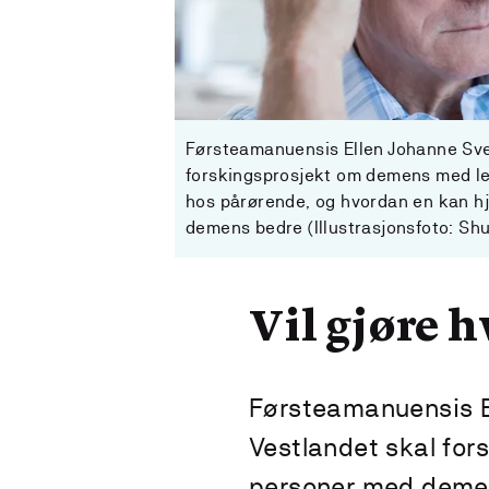
Førsteamanuensis Ellen Johanne Sven
forskingsprosjekt om demens med le
hos pårørende, og hvordan en kan h
demens bedre (Illustrasjonsfoto: Sh
Vil gjøre 
Førsteamanuensis E
Vestlandet skal for
personer med deme