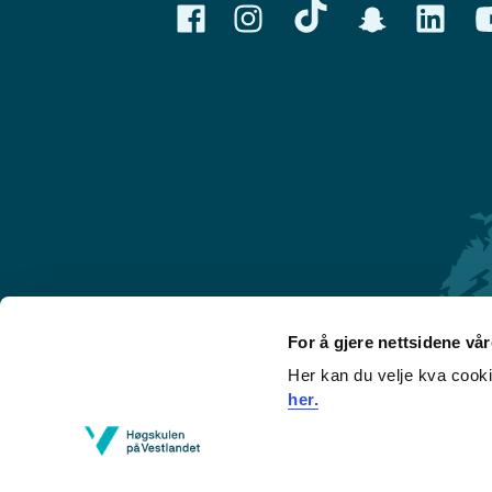
For å gjere nettsidene vå
Her kan du velje kva cook
Førde
her.
Sogndal
Bergen