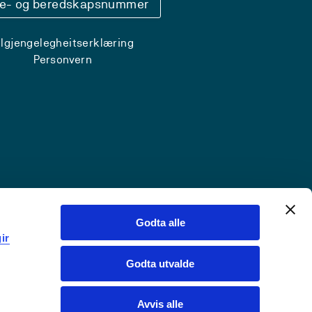
se- og beredskapsnummer
ilgjengelegheitserklæring
Personvern
Godta alle
ir
Godta utvalde
Avvis alle