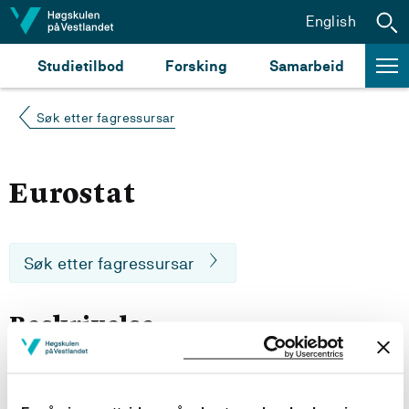
Hopp til innhald
English
Studietilbod
Forsking
Samarbeid
Søk etter fagressursar
Eurostat
Søk etter fagressursar
Beskrivelse
Portal til EU-statistikk i fulltekst. Sammenlignende
statistikk for EU-, EØS-området og andre viktige
samarbeidspartnere. Det aller meste av materialet