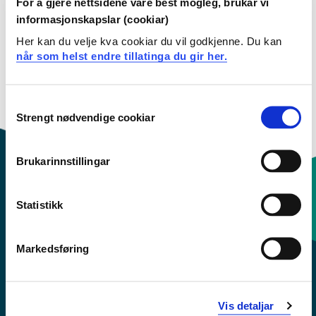
For å gjere nettsidene våre best mogleg, brukar vi
ligger gratis på nettsidene.
informasjonskapslar (cookiar)
Her kan du velje kva cookiar du vil godkjenne. Du kan
når som helst endre tillatinga du gir her.
Tilgjengelig for: Alle
Consent
Strengt nødvendige cookiar
Selection
Brukarinnstillingar
Statistikk
Kontaktinfo og opningstider
Markedsføring
Sentralbord: 55 58 58 00
Krise- og beredskapsnummer
Vis detaljar