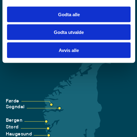
Tilgjengelegheitserklæring
Godta alle
Personvern
Godta utvalde
Avvis alle
Førde
Sogndal
Bergen
Stord
Haugesund