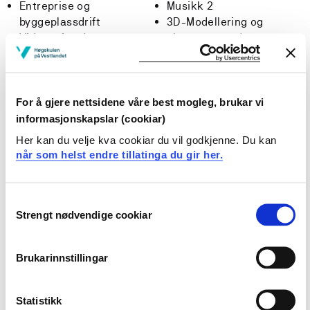
Entreprise og
Musikk 2
byggeplassdrift
3D-Modellering og
Videregående
elementmetode
programmering
Elektrisk energiteknikk
Fysikk og kjemi for data
Allmenndidaktisk profil 2
Moderne
Teknologisk profilemne 2
systemutviklingsmetoder
Vitenskapelig arbeid
For å gjere nettsidene våre best mogleg, brukar vi
Avansert datagrafikk
Grunnleggende
informasjonskapslar (cookiar)
Helseinformatikk
matematikk for
Her kan du velje kva cookiar du vil godkjenne. Du kan
Masteroppgave
dataingeniører
når som helst endre tillatinga du gir her.
programvareutvikling
Forskningsmetode
Signalbehandling og
Fysisk aktivitet
optisk kommunikasjon
Mat og helse
Consent
E-Pedagogy for Teachers
Prosjektplan
Strengt nødvendige cookiar
Selection
in Higher Education
Masteroppgave (MKS590-
Kosthold og helse
1+MKS591-1)
Brukarinnstillingar
Kunst og handverk 1
Implementering av
Mat i et helseperspektiv
teknologi i helse og
Fordjuping Friluftsliv og
omsorgstjenestene
Statistikk
psykisk helse
Bacheloroppgåve i