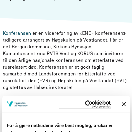
Konferansen
er en videreføring av «END- konferansen»
tidligere arrangert av Høgskulen på Vestlandet. I år er
det Bergen kommune, Kirkens Bymisjon,
Kompetansentrene RVTS Vest og KORUS som inviterer
til den årlige nasjonale konferansen om etterlatte ved
rusrelatert død. Konferansen er et godt faglig
samarbeid med Landsforeningen for Etterlatte ved
rusrelatert død (EVR) og Høgskulen på Vestlandet (HVL)
og støttes av Helsedirektoratet.
På konferansen vil etterlatte og fageksperter løfte frem
tema som hjelpetiltak knyttet til det å miste noen i
rusrelatert død. De vil snakke om sorgen og stigma som
preger denne type død, samt presentere hjelp og støtte
For å gjere nettsidene våre best mogleg, brukar vi
som kan være hjelpsom for etterlatte som har mistet