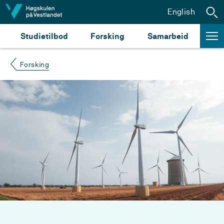
Hopp til innhald
English
Studietilbod
Forsking
Samarbeid
Forsking