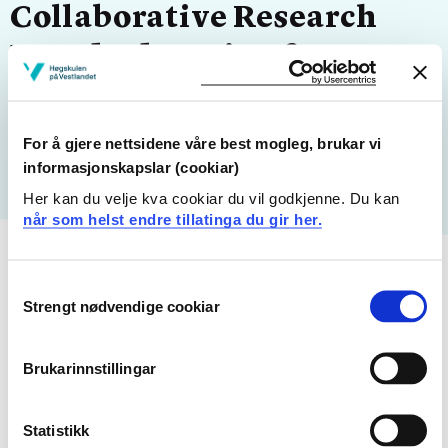
Collaborative Research
Based Education for
Optimized Performance of
Wind
For å gjere nettsidene våre best mogleg, brukar vi
informasjonskapslar (cookiar)
Her kan du velje kva cookiar du vil godkjenne. Du kan
når som helst endre tillatinga du gir her.
Consent
Strengt nødvendige cookiar
Selection
Endra 08.11.24
Brukarinnstillingar
Statistikk