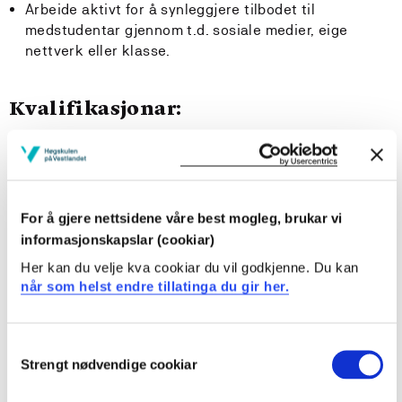
Arbeide aktivt for å synleggjere tilbodet til
medstudentar gjennom t.d. sosiale medier, eige
nettverk eller klasse.
Kvalifikasjonar:
Me søker erfarne studentar på bachelor- eller
masternivå som trivst studentrolla og gjerne hjelper
andre å oppleve meistring i studiesituasjonen.
For å gjere nettsidene våre best mogleg, brukar vi
Du er interessert i språk, både norsk og andre språk, er
informasjonskapslar (cookiar)
sosial og glad i gode samtalar. Du likar læring i
uformelle samanhengar og er organisert og ansvarsfull.
Her kan du velje kva cookiar du vil godkjenne. Du kan
når som helst endre tillatinga du gir her.
Arbeidstid og lønn:
Consent
Du arbeider ca. 5 timar i veka frå oktober til midt i
Strengt nødvendige cookiar
Selection
desember. Arbeidstida kan tilpassast din eigen
situasjon, men du må rekne med å arbeide noko på