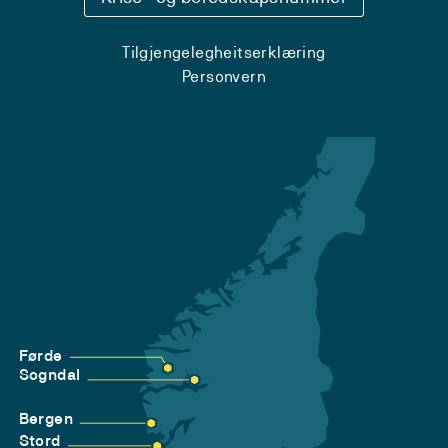
Tilgjengelegheitserklæring
Personvern
Førde
Sogndal
Bergen
Stord