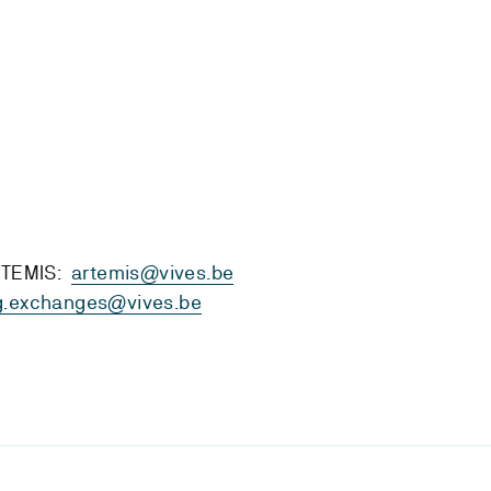
ARTEMIS:
artemis@vives.be
g.exchanges@vives.be