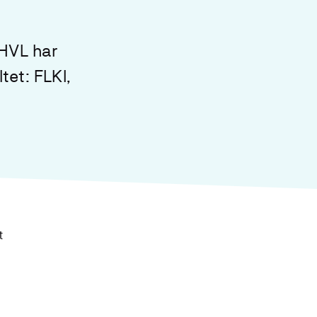
 HVL har
tet: FLKI,
t