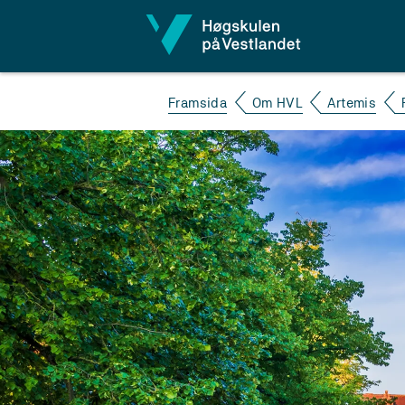
Hopp til innhald
Framsida
Om HVL
Artemis