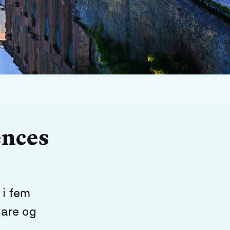
ences
 i fem
lare og