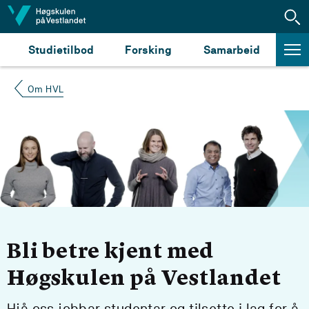
Hopp til innhald
Studietilbod
Forsking
Samarbeid
Om HVL
Bli betre kjent med
Høgskulen på Vestlandet
Hjå oss jobbar studentar og tilsette i lag for å