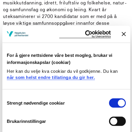
musikkutdanning, idrett, friluftsliv og folkehelse, natur-
og samfunnsfag og økonomi og leiing. Kvart år
uteksaminerer vi 2700 kandidatar som er med på å
løyse viktige samfunnsoppgåver innanfor desse
fagområda.
For å gjere nettsidene våre best mogleg, brukar vi
Vårt studietilbod
informasjonskapslar (cookiar)
Her kan du velje kva cookiar du vil godkjenne. Du kan
Studentliv
når som helst endre tillatinga du gir her.
Forsking
Consent
Strengt nødvendige cookiar
Selection
Ledige stillingar
Brukarinnstillingar