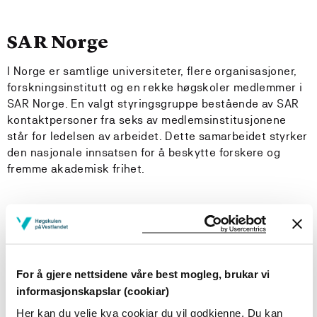
SAR Norge
I Norge er samtlige universiteter, flere organisasjoner,
forskningsinstitutt og en rekke høgskoler medlemmer i
SAR Norge. En valgt styringsgruppe bestående av SAR
kontaktpersoner fra seks av medlemsinstitusjonene
står for ledelsen av arbeidet. Dette samarbeidet styrker
den nasjonale innsatsen for å beskytte forskere og
fremme akademisk frihet.
Hva gjør HVL?
Som medlem av SAR International og SAR Norge tilbyr
HVL forskere i fare en trygg havn gjennom midlertidige
For å gjere nettsidene våre best mogleg, brukar vi
stillinger. HVL har satt av ressurser slik at det til enhver
informasjonskapslar (cookiar)
tid kan være en SAR-forsker hos oss. En egen SAR
arbeidsgruppe vurderer aktuelle kandidater. Gruppen
Her kan du velje kva cookiar du vil godkjenne. Du kan