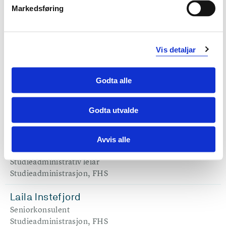
Joachim Hvoslef Krüger
Markedsføring
Rådgivar
Studieadministrasjon, FHS
Vis detaljar
Kine Steensohn Risvold
Seniorkonsulent
Studieadministrasjon, FHS
Godta alle
Kristin Senneset
Godta utvalde
Seniorrådgivar
Studieadministrasjon, FHS
Avvis alle
Kristine Tveit
Studieadministrativ leiar
Studieadministrasjon, FHS
Laila Instefjord
Seniorkonsulent
Studieadministrasjon, FHS