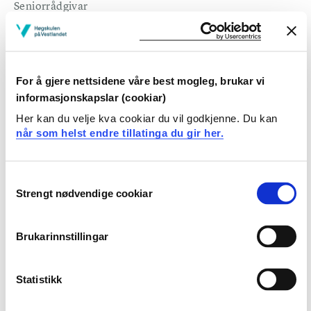
Seniorrådgivar
Studieadministrasjon, FHS
Hanna Margrete de Groot
Rådgivar
For å gjere nettsidene våre best mogleg, brukar vi
Studieadministrasjon, FHS
informasjonskapslar (cookiar)
Helene Holsen Foss
Her kan du velje kva cookiar du vil godkjenne. Du kan
når som helst endre tillatinga du gir her.
Seniorkonsulent
Studieadministrasjon, FHS
Consent
Hilde Kristin Tveit
Strengt nødvendige cookiar
Selection
Seniorrådgivar
Studieadministrasjon, FHS
Brukarinnstillingar
Ingrid Faaberg
Rådgivar
Statistikk
Studieadministrasjon, FHS