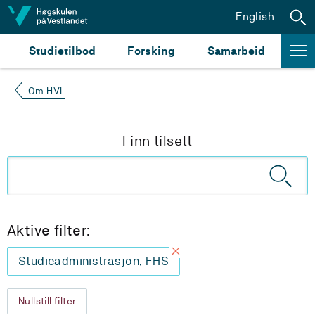
Hopp til innhald
English
Studietilbod
Forsking
Samarbeid
Om HVL
Finn tilsett
Aktive filter:
Studieadministrasjon, FHS
Nullstill filter