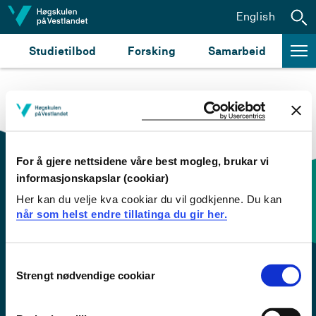
Hopp til innhald
English
Studietilbod
Forsking
Samarbeid
For å gjere nettsidene våre best mogleg, brukar vi
informasjonskapslar (cookiar)
Her kan du velje kva cookiar du vil godkjenne. Du kan
Kontaktinfo og opningstider
når som helst endre tillatinga du gir her.
Sentralbord: 55 58 58 00
Consent
Strengt nødvendige cookiar
Selection
Krise- og beredskapsnummer