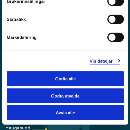
Brukarinnstillingar
Tilgjengelegheitserklæring
Personvern
Statistikk
Markedsføring
Vis detaljar
Godta alle
Godta utvalde
Førde
Sogndal
Avvis alle
Bergen
Stord
Haugesund