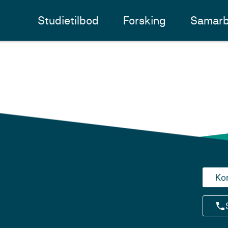
Studietilbod
Forsking
Samarb
Ko