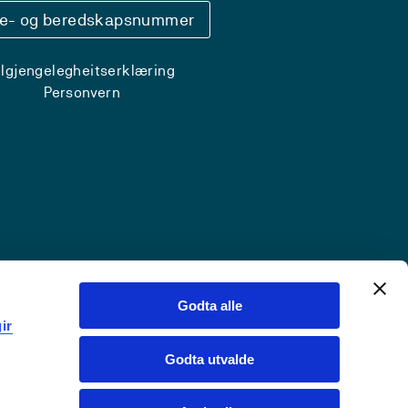
se- og beredskapsnummer
ilgjengelegheitserklæring
Personvern
Godta alle
ir
Godta utvalde