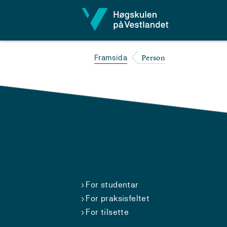
Hopp til innhald
Person
Framsida
For studentar
For praksisfeltet
For tilsette