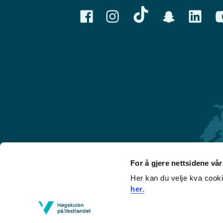
For å gjere nettsidene vå
Her kan du velje kva cook
Førde
her.
Sogndal
Bergen