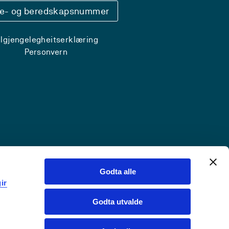
se- og beredskapsnummer
ilgjengelegheitserklæring
Personvern
Godta alle
ir
Godta utvalde