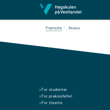
Hopp til innhald
Person
Framsida
For studentar
For praksisfeltet
For tilsette