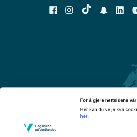
For å gjere nettsidene vå
Her kan du velje kva cook
Førde
her.
Sogndal
Bergen