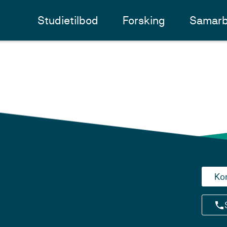
Studietilbod
Forsking
Samarb
Ko