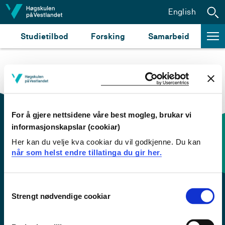
Hopp til innhald
English
Studietilbod
Forsking
Samarbeid
For å gjere nettsidene våre best mogleg, brukar vi
informasjonskapslar (cookiar)
Her kan du velje kva cookiar du vil godkjenne. Du kan
Kontaktinfo og opningstider
når som helst endre tillatinga du gir her.
Sentralbord: 55 58 58 00
Consent
Strengt nødvendige cookiar
Selection
Krise- og beredskapsnummer