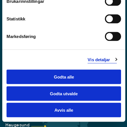
Brukarinnstillingar
Tilgjengelegheitserklæring
Personvern
Statistikk
Markedsføring
Vis detaljar
Godta alle
Godta utvalde
Førde
Sogndal
Avvis alle
Bergen
Stord
Haugesund