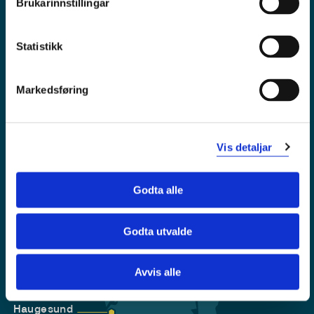
Brukarinnstillingar
Tilgjengelegheitserklæring
Personvern
Statistikk
Markedsføring
Vis detaljar
Godta alle
Godta utvalde
Førde
Sogndal
Avvis alle
Bergen
Stord
Haugesund