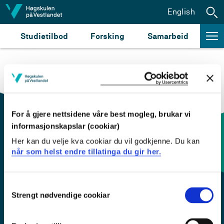
Hopp til innhald
English
Studietilbod
Forsking
Samarbeid
For å gjere nettsidene våre best mogleg, brukar vi
informasjonskapslar (cookiar)
Her kan du velje kva cookiar du vil godkjenne. Du kan
Kontaktinfo og opningstider
når som helst endre tillatinga du gir her.
Sentralbord: 55 58 58 00
Consent
Strengt nødvendige cookiar
Selection
Krise- og beredskapsnummer