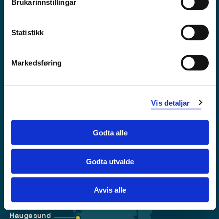
Brukarinnstillingar
Tilgjengelegheitserklæring
Personvern
Statistikk
Markedsføring
Vis detaljar
Godta alle
Godta utvalde
Førde
Sogndal
Avvis alle
Bergen
Stord
Haugesund