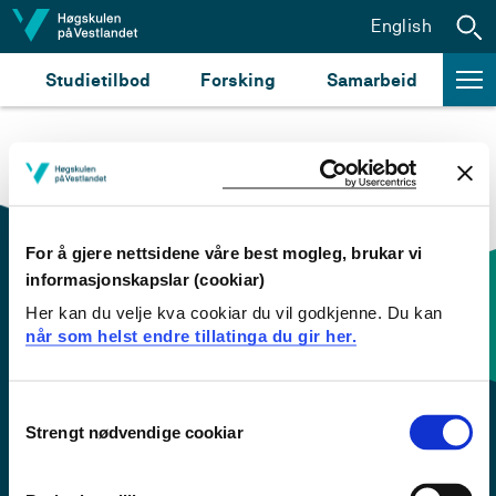
Hopp til innhald
English
Studietilbod
Forsking
Samarbeid
For å gjere nettsidene våre best mogleg, brukar vi
informasjonskapslar (cookiar)
Her kan du velje kva cookiar du vil godkjenne. Du kan
Kontaktinfo og opningstider
når som helst endre tillatinga du gir her.
Sentralbord: 55 58 58 00
Consent
Strengt nødvendige cookiar
Selection
Krise- og beredskapsnummer