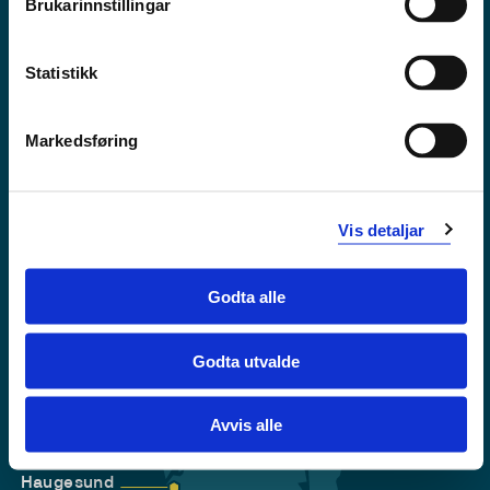
Brukarinnstillingar
Tilgjengelegheitserklæring
Personvern
Statistikk
Markedsføring
Vis detaljar
Godta alle
Godta utvalde
Førde
Sogndal
Avvis alle
Bergen
Stord
Haugesund