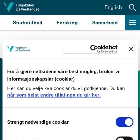
Hopp til innhald
English
Studietilbod
Forsking
Samarbeid
For å gjere nettsidene våre best mogleg, brukar vi
informasjonskapslar (cookiar)
Her kan du velje kva cookiar du vil godkjenne. Du kan
Kontaktinfo og opningstider
når som helst endre tillatinga du gir her.
Sentralbord: 55 58 58 00
Consent
Strengt nødvendige cookiar
Selection
Krise- og beredskapsnummer