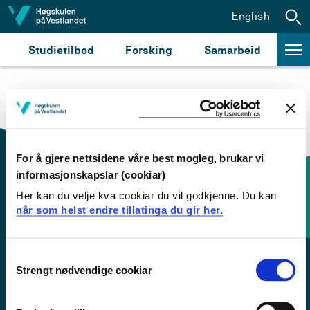
Hopp til innhald
English
Studietilbod
Forsking
Samarbeid
For å gjere nettsidene våre best mogleg, brukar vi
informasjonskapslar (cookiar)
Her kan du velje kva cookiar du vil godkjenne. Du kan
Kontaktinfo og opningstider
når som helst endre tillatinga du gir her.
Sentralbord: 55 58 58 00
Consent
Strengt nødvendige cookiar
Selection
Krise- og beredskapsnummer