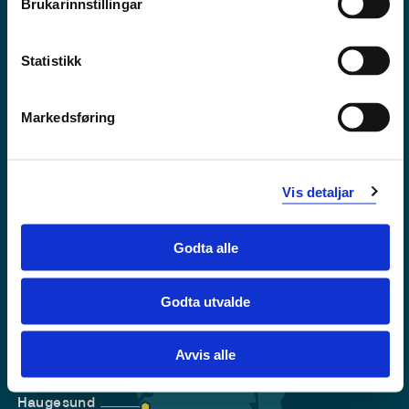
Brukarinnstillingar
Tilgjengelegheitserklæring
Personvern
Statistikk
Markedsføring
Vis detaljar
Godta alle
Godta utvalde
Førde
Sogndal
Avvis alle
Bergen
Stord
Haugesund