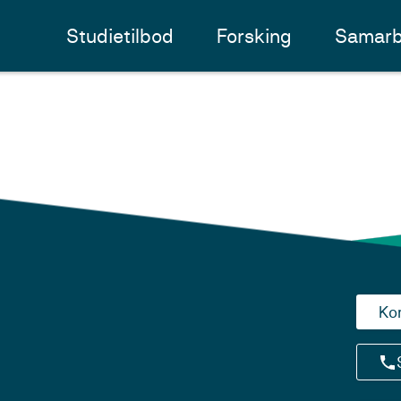
Studietilbod
Forsking
Samarb
Ko