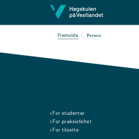
Hopp til innhald
Person
Framsida
For studentar
For praksisfeltet
For tilsette