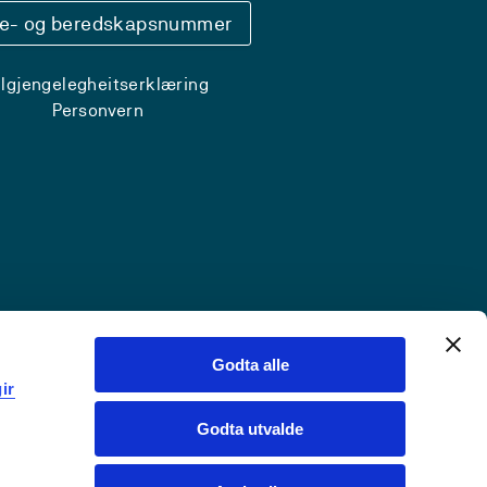
se- og beredskapsnummer
ilgjengelegheitserklæring
Personvern
Godta alle
ir
Godta utvalde