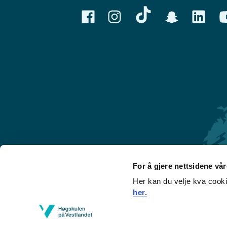
For å gjere nettsidene vå
Her kan du velje kva cook
Førde
her.
Sogndal
Bergen