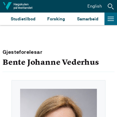
Hopp til innhald
English
Studietilbod
Forsking
Samarbeid
Gjesteforelesar
Bente Johanne Vederhus