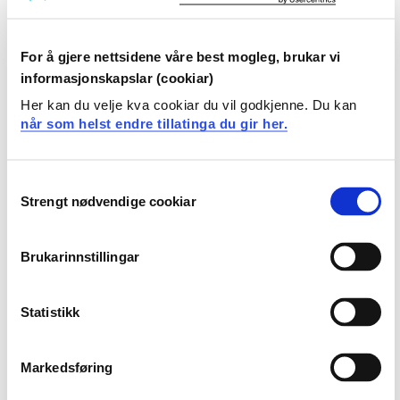
Arbeids- og kompetanseområde
For å gjere nettsidene våre best mogleg, brukar vi
informasjonskapslar (cookiar)
Her kan du velje kva cookiar du vil godkjenne. Du kan
når som helst endre tillatinga du gir her.
Consent
Strengt nødvendige cookiar
Selection
Brukarinnstillingar
Statistikk
Underviser i
Klinisk master barnesykepleie
Markedsføring