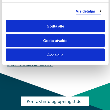
Forskar på
Vis detaljar
Langtidsutfall etter ekstrem prematur fødsel;
livskvalitet, mental helse og smerte
Godta alle
Smertevurdering av nyfødte - verktøy
Godta utvalde
Forskargrupper
Avvis alle
://www.westpaed.com/
http://www.pearl.direct/
Kontaktinfo og opningstider